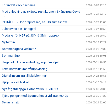
Förändrat veckoschema
2020-11-07 22:18
Med anledning av skärpta restriktioner i Skåne pga Covid-
2020-10-29 22:10
19
INSTÄLLT!! - Hopprepsresan, en jubileumsshow
2020-10-27 11:06
Julshowen blir i år digital
2020-10-27 10:58
Medaljer för HGF på JSM & SM i hopprep
2020-10-05 20:50
Ny termin!
2020-08-13 17:27
Sommarläger 3 vecka 27
2020-06-23 09:39
Sommarläger
2020-06-05 10:08
Högaholm kör interntävling, köp filmbiljett
2020-05-21 10:53
Terminsavslut utan våruppvisning
2020-05-12 11:56
Digital insamling till Majblomman
2020-04-23 10:55
Hjälp oss att hjälpa!
2020-04-20 09:14
Nya åtgärder pga. Coronavirus COVID-19
2020-04-01 23:00
Tjäna pengar med Sponsorhuset vid internetköp
2020-03-30 21:29
Senaste nytt
2020-03-29 22:00