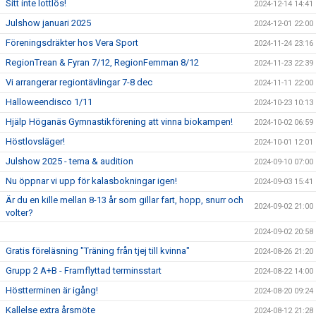
Sitt inte lottlös!
2024-12-14 14:41
Julshow januari 2025
2024-12-01 22:00
Föreningsdräkter hos Vera Sport
2024-11-24 23:16
RegionTrean & Fyran 7/12, RegionFemman 8/12
2024-11-23 22:39
Vi arrangerar regiontävlingar 7-8 dec
2024-11-11 22:00
Halloweendisco 1/11
2024-10-23 10:13
Hjälp Höganäs Gymnastikförening att vinna biokampen!
2024-10-02 06:59
Höstlovsläger!
2024-10-01 12:01
Julshow 2025 - tema & audition
2024-09-10 07:00
Nu öppnar vi upp för kalasbokningar igen!
2024-09-03 15:41
Är du en kille mellan 8-13 år som gillar fart, hopp, snurr och
2024-09-02 21:00
volter?
2024-09-02 20:58
Gratis föreläsning "Träning från tjej till kvinna"
2024-08-26 21:20
Grupp 2 A+B - Framflyttad terminsstart
2024-08-22 14:00
Höstterminen är igång!
2024-08-20 09:24
Kallelse extra årsmöte
2024-08-12 21:28