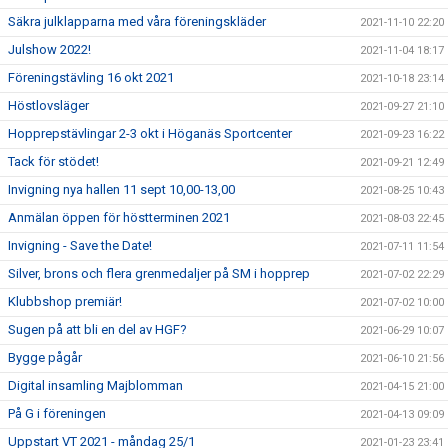
Säkra julklapparna med våra föreningskläder
2021-11-10 22:20
Julshow 2022!
2021-11-04 18:17
Föreningstävling 16 okt 2021
2021-10-18 23:14
Höstlovsläger
2021-09-27 21:10
Hopprepstävlingar 2-3 okt i Höganäs Sportcenter
2021-09-23 16:22
Tack för stödet!
2021-09-21 12:49
Invigning nya hallen 11 sept 10,00-13,00
2021-08-25 10:43
Anmälan öppen för höstterminen 2021
2021-08-03 22:45
Invigning - Save the Date!
2021-07-11 11:54
Silver, brons och flera grenmedaljer på SM i hopprep
2021-07-02 22:29
Klubbshop premiär!
2021-07-02 10:00
Sugen på att bli en del av HGF?
2021-06-29 10:07
Bygge pågår
2021-06-10 21:56
Digital insamling Majblomman
2021-04-15 21:00
På G i föreningen
2021-04-13 09:09
Uppstart VT 2021 - måndag 25/1
2021-01-23 23:41