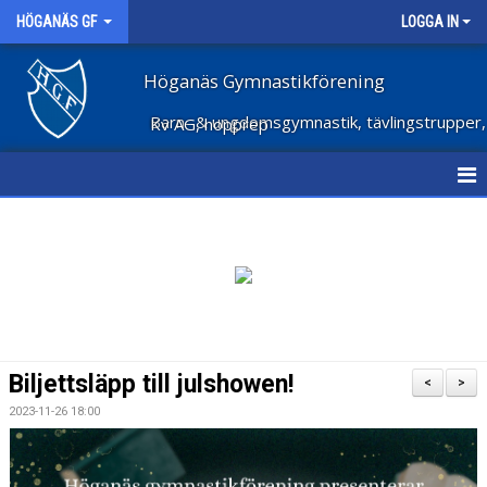
HÖGANÄS GF
LOGGA IN
Höganäs Gymnastikförening
Barn- & ungdomsgymnastik, tävlingstrupper, Kv AG, hopprep
HEM
NYHETER
OM FÖRENINGEN
STÖD FÖRENINGEN
Biljettsläpp till julshowen!
<
>
FÖRENINGSKLÄDER
2023-11-26 18:00
VECKOSCHEMA