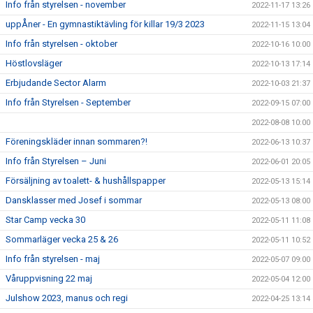
Info från styrelsen - november
2022-11-17 13:26
uppÅner - En gymnastiktävling för killar 19/3 2023
2022-11-15 13:04
Info från styrelsen - oktober
2022-10-16 10:00
Höstlovsläger
2022-10-13 17:14
Erbjudande Sector Alarm
2022-10-03 21:37
Info från Styrelsen - September
2022-09-15 07:00
2022-08-08 10:00
Föreningskläder innan sommaren?!
2022-06-13 10:37
Info från Styrelsen – Juni
2022-06-01 20:05
Försäljning av toalett- & hushållspapper
2022-05-13 15:14
Dansklasser med Josef i sommar
2022-05-13 08:00
Star Camp vecka 30
2022-05-11 11:08
Sommarläger vecka 25 & 26
2022-05-11 10:52
Info från styrelsen - maj
2022-05-07 09:00
Våruppvisning 22 maj
2022-05-04 12:00
Julshow 2023, manus och regi
2022-04-25 13:14