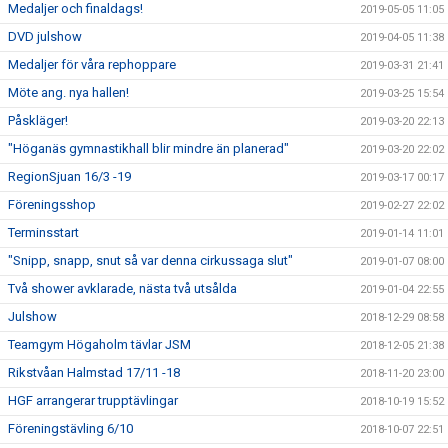
Medaljer och finaldags!
2019-05-05 11:05
DVD julshow
2019-04-05 11:38
Medaljer för våra rephoppare
2019-03-31 21:41
Möte ang. nya hallen!
2019-03-25 15:54
Påskläger!
2019-03-20 22:13
"Höganäs gymnastikhall blir mindre än planerad"
2019-03-20 22:02
RegionSjuan 16/3 -19
2019-03-17 00:17
Föreningsshop
2019-02-27 22:02
Terminsstart
2019-01-14 11:01
"Snipp, snapp, snut så var denna cirkussaga slut"
2019-01-07 08:00
Två shower avklarade, nästa två utsålda
2019-01-04 22:55
Julshow
2018-12-29 08:58
Teamgym Högaholm tävlar JSM
2018-12-05 21:38
Rikstvåan Halmstad 17/11 -18
2018-11-20 23:00
HGF arrangerar trupptävlingar
2018-10-19 15:52
Föreningstävling 6/10
2018-10-07 22:51