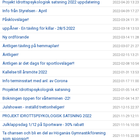
Projekt Idrottspsykologisk satsning 2022 uppdatering
2022-04-20 13:23
Info från Styrelsen - April
2022-04-09 17:27
Påsklovsläger!
2022-03-24 11:31
uppÅner - En tävling för killar - 28/5 2022
2022-03-18 13:53
Ny ordförande
2022-03-14 11:28
Äntligen tävling på hemmaplan!
2022-03-07 21:27
Äntligen!
2022-02-15 13:21
Äntligen är det dags för sportlovsläger!!
2022-02-08 10:54
Kallelse till årsmöte 2022
2022-01-31 13:53
Info terminsstart med anl. av Corona
2022-01-17 11:00
Projektet Idrottspsykologisk satsning
2022-01-05 14:47
Bokningen öppen för vårterminen -22!
2022-01-04 14:37
Julshowen - inställd trettonhelgen!
2021-12-15 22:37
PROJEKT IDROTTSPSYKOLOGISK SATSNING 2022
2021-11-29 12:11
Julklappsdag 1/12 på Sportware - 30% rabatt
2021-11-16 10:00
Ta chansen och bli en del av Höganäs Gymnastikförening
2021-11-15 22:00
som sponsor!!