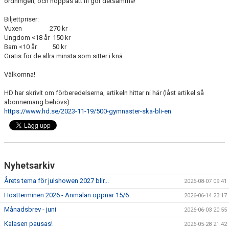
ordningen, och hoppas att ni gör detsamma!
Biljettpriser:
Vuxen 270 kr
Ungdom <18 år 150 kr
Barn <10 år 50 kr
Gratis för de allra minsta som sitter i knä
Välkomna!
HD har skrivit om förberedelserna, artikeln hittar ni här (låst artikel så
abonnemang behövs)
https://www.hd.se/2023-11-19/500-gymnaster-ska-bli-en
Nyhetsarkiv
Årets tema för julshowen 2027 blir...
2026-08-07 09:41
Höstterminen 2026 - Anmälan öppnar 15/6
2026-06-14 23:17
Månadsbrev - juni
2026-06-03 20:55
Kalasen pausas!
2026-05-28 21:42