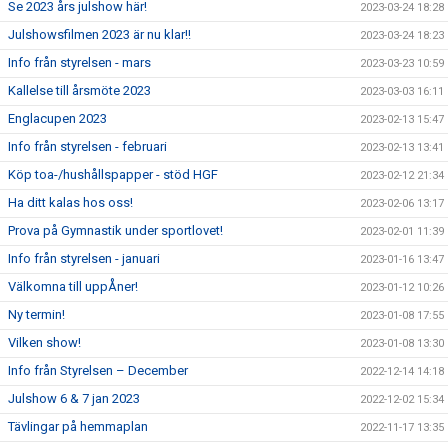
Se 2023 års julshow här!
2023-03-24 18:28
Julshowsfilmen 2023 är nu klar!!
2023-03-24 18:23
Info från styrelsen - mars
2023-03-23 10:59
Kallelse till årsmöte 2023
2023-03-03 16:11
Englacupen 2023
2023-02-13 15:47
Info från styrelsen - februari
2023-02-13 13:41
Köp toa-/hushållspapper - stöd HGF
2023-02-12 21:34
Ha ditt kalas hos oss!
2023-02-06 13:17
Prova på Gymnastik under sportlovet!
2023-02-01 11:39
Info från styrelsen - januari
2023-01-16 13:47
Välkomna till uppÅner!
2023-01-12 10:26
Ny termin!
2023-01-08 17:55
Vilken show!
2023-01-08 13:30
Info från Styrelsen – December
2022-12-14 14:18
Julshow 6 & 7 jan 2023
2022-12-02 15:34
Tävlingar på hemmaplan
2022-11-17 13:35