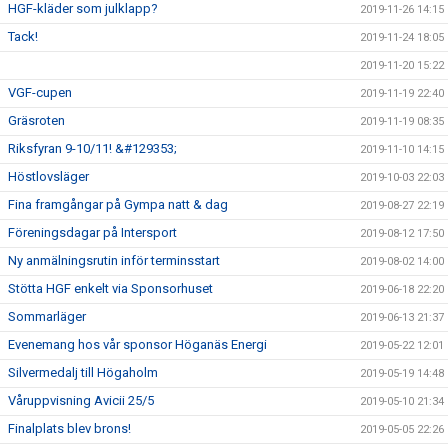
HGF-kläder som julklapp?
2019-11-26 14:15
Tack!
2019-11-24 18:05
2019-11-20 15:22
VGF-cupen
2019-11-19 22:40
Gräsroten
2019-11-19 08:35
Riksfyran 9-10/11! &#129353;
2019-11-10 14:15
Höstlovsläger
2019-10-03 22:03
Fina framgångar på Gympa natt & dag
2019-08-27 22:19
Föreningsdagar på Intersport
2019-08-12 17:50
Ny anmälningsrutin inför terminsstart
2019-08-02 14:00
Stötta HGF enkelt via Sponsorhuset
2019-06-18 22:20
Sommarläger
2019-06-13 21:37
Evenemang hos vår sponsor Höganäs Energi
2019-05-22 12:01
Silvermedalj till Högaholm
2019-05-19 14:48
Våruppvisning Avicii 25/5
2019-05-10 21:34
Finalplats blev brons!
2019-05-05 22:26