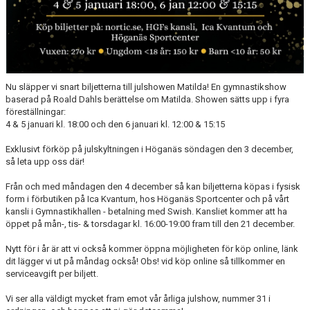
Nu släpper vi snart biljetterna till julshowen Matilda! En gymnastikshow
baserad på Roald Dahls berättelse om Matilda. Showen sätts upp i fyra
föreställningar:
4 & 5 januari kl. 18:00 och den 6 januari kl. 12:00 & 15:15
Exklusivt förköp på julskyltningen i Höganäs söndagen den 3 december,
så leta upp oss där!
Från och med måndagen den 4 december så kan biljetterna köpas i fysisk
form i förbutiken på Ica Kvantum, hos Höganäs Sportcenter och på vårt
kansli i Gymnastikhallen - betalning med Swish. Kansliet kommer att ha
öppet på mån-, tis- & torsdagar kl. 16:00-19:00 fram till den 21 december.
Nytt för i år är att vi också kommer öppna möjligheten för köp online, länk
dit lägger vi ut på måndag också! Obs! vid köp online så tillkommer en
serviceavgift per biljett.
Vi ser alla väldigt mycket fram emot vår årliga julshow, nummer 31 i