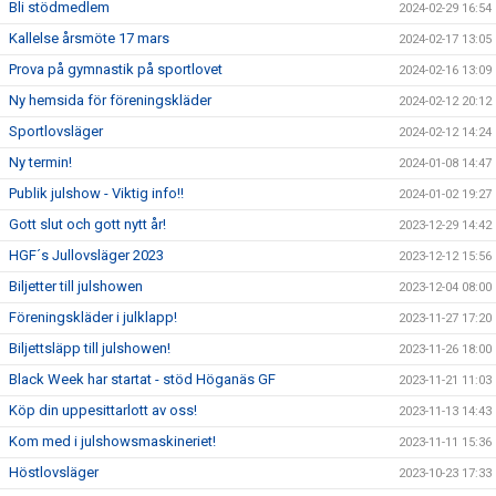
Bli stödmedlem
2024-02-29 16:54
Kallelse årsmöte 17 mars
2024-02-17 13:05
Prova på gymnastik på sportlovet
2024-02-16 13:09
Ny hemsida för föreningskläder
2024-02-12 20:12
Sportlovsläger
2024-02-12 14:24
Ny termin!
2024-01-08 14:47
Publik julshow - Viktig info!!
2024-01-02 19:27
Gott slut och gott nytt år!
2023-12-29 14:42
HGF´s Jullovsläger 2023
2023-12-12 15:56
Biljetter till julshowen
2023-12-04 08:00
Föreningskläder i julklapp!
2023-11-27 17:20
Biljettsläpp till julshowen!
2023-11-26 18:00
Black Week har startat - stöd Höganäs GF
2023-11-21 11:03
Köp din uppesittarlott av oss!
2023-11-13 14:43
Kom med i julshowsmaskineriet!
2023-11-11 15:36
Höstlovsläger
2023-10-23 17:33