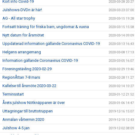
Kort info Covid-19
2020-03-28 20:27
Julshows-DVDn är här!
2020-03-23 07:00
AG - All star trophy
2020-03-15 19:28
Fortsatt träning för friska barn, ungdomar & vuxna
2020-03-15 15:58
Nytt datum för årsmötet
2020-03-14 09:09
Uppdaterad information gällande Coronavirus COVID-19
2020-03-13 16:43
Helgens arrangemang
2020-03-08 17:13
Information gällande Coronavirus COVID-19
2020-03-05 16:07
Föreningstävling 2020-02-29
2020-02-29 19:46
RegionÅttan 7-8 mars
2020-02-28 11:27
Kallelse till årsmöte 2020-03-22
2020-02-14 10:27
Terminsstart
2020-01-12 21:52
Årets julshow Nötknäpparen är över
2020-01-06 14:47
Uttagningar till bruttotruppen
2019-12-16 15:07
Anmälan vårtermin 2020
2019-12-10 12:43
Julshow 4-5 jan
2019-12-02 08:09