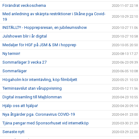
Förändrat veckoschema
2020-11-07 22:18
Med anledning av skärpta restriktioner i Skåne pga Covid-
2020-10-29 22:10
19
INSTÄLLT!! - Hopprepsresan, en jubileumsshow
2020-10-27 11:06
Julshowen blir i år digital
2020-10-27 10:58
Medaljer för HGF på JSM & SM i hopprep
2020-10-05 20:50
Ny termin!
2020-08-13 17:27
Sommarläger 3 vecka 27
2020-06-23 09:39
Sommarläger
2020-06-05 10:08
Högaholm kör interntävling, köp filmbiljett
2020-05-21 10:53
Terminsavslut utan våruppvisning
2020-05-12 11:56
Digital insamling till Majblomman
2020-04-23 10:55
Hjälp oss att hjälpa!
2020-04-20 09:14
Nya åtgärder pga. Coronavirus COVID-19
2020-04-01 23:00
Tjäna pengar med Sponsorhuset vid internetköp
2020-03-30 21:29
Senaste nytt
2020-03-29 22:00