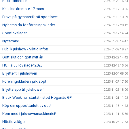
Bli stödmedlem
2024-02-29 16:54
Kallelse årsmöte 17 mars
2024-02-17 13:05
Prova på gymnastik på sportlovet
2024-02-16 13:09
Ny hemsida för föreningskläder
2024-02-12 20:12
Sportlovsläger
2024-02-12 14:24
Ny termin!
2024-01-08 14:47
Publik julshow - Viktig info!!
2024-01-02 19:27
Gott slut och gott nytt år!
2023-12-29 14:42
HGF´s Jullovsläger 2023
2023-12-12 15:56
Biljetter till julshowen
2023-12-04 08:00
Föreningskläder i julklapp!
2023-11-27 17:20
Biljettsläpp till julshowen!
2023-11-26 18:00
Black Week har startat - stöd Höganäs GF
2023-11-21 11:03
Köp din uppesittarlott av oss!
2023-11-13 14:43
Kom med i julshowsmaskineriet!
2023-11-11 15:36
Höstlovsläger
2023-10-23 17:33