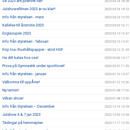
Se 2023 års julshow här!
2023-03-24 18:28
Julshowsfilmen 2023 är nu klar!!
2023-03-24 18:23
Info från styrelsen - mars
2023-03-23 10:59
Kallelse till årsmöte 2023
2023-03-03 16:11
Englacupen 2023
2023-02-13 15:47
Info från styrelsen - februari
2023-02-13 13:41
Köp toa-/hushållspapper - stöd HGF
2023-02-12 21:34
Ha ditt kalas hos oss!
2023-02-06 13:17
Prova på Gymnastik under sportlovet!
2023-02-01 11:39
Info från styrelsen - januari
2023-01-16 13:47
Välkomna till uppÅner!
2023-01-12 10:26
Ny termin!
2023-01-08 17:55
Vilken show!
2023-01-08 13:30
Info från Styrelsen – December
2022-12-14 14:18
Julshow 6 & 7 jan 2023
2022-12-02 15:34
Tävlingar på hemmaplan
2022-11-17 13:35