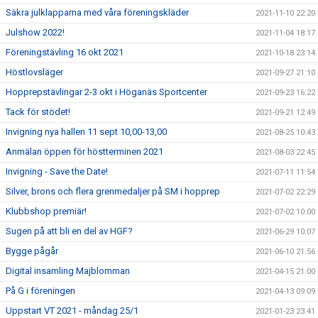
Säkra julklapparna med våra föreningskläder
2021-11-10 22:20
Julshow 2022!
2021-11-04 18:17
Föreningstävling 16 okt 2021
2021-10-18 23:14
Höstlovsläger
2021-09-27 21:10
Hopprepstävlingar 2-3 okt i Höganäs Sportcenter
2021-09-23 16:22
Tack för stödet!
2021-09-21 12:49
Invigning nya hallen 11 sept 10,00-13,00
2021-08-25 10:43
Anmälan öppen för höstterminen 2021
2021-08-03 22:45
Invigning - Save the Date!
2021-07-11 11:54
Silver, brons och flera grenmedaljer på SM i hopprep
2021-07-02 22:29
Klubbshop premiär!
2021-07-02 10:00
Sugen på att bli en del av HGF?
2021-06-29 10:07
Bygge pågår
2021-06-10 21:56
Digital insamling Majblomman
2021-04-15 21:00
På G i föreningen
2021-04-13 09:09
Uppstart VT 2021 - måndag 25/1
2021-01-23 23:41