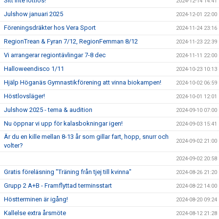
Sitt inte lottlös!
2024-12-14 14:41
Julshow januari 2025
2024-12-01 22:00
Föreningsdräkter hos Vera Sport
2024-11-24 23:16
RegionTrean & Fyran 7/12, RegionFemman 8/12
2024-11-23 22:39
Vi arrangerar regiontävlingar 7-8 dec
2024-11-11 22:00
Halloweendisco 1/11
2024-10-23 10:13
Hjälp Höganäs Gymnastikförening att vinna biokampen!
2024-10-02 06:59
Höstlovsläger!
2024-10-01 12:01
Julshow 2025 - tema & audition
2024-09-10 07:00
Nu öppnar vi upp för kalasbokningar igen!
2024-09-03 15:41
Är du en kille mellan 8-13 år som gillar fart, hopp, snurr och
2024-09-02 21:00
volter?
2024-09-02 20:58
Gratis föreläsning "Träning från tjej till kvinna"
2024-08-26 21:20
Grupp 2 A+B - Framflyttad terminsstart
2024-08-22 14:00
Höstterminen är igång!
2024-08-20 09:24
Kallelse extra årsmöte
2024-08-12 21:28