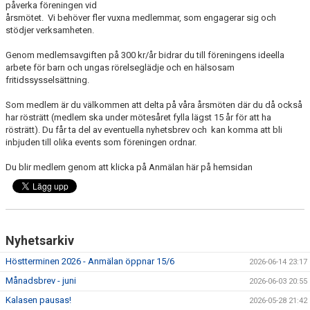
påverka föreningen vid
FÖRENINGSKALENDER
årsmötet. Vi behöver fler vuxna medlemmar, som engagerar sig och
stödjer verksamheten.
PROJEKT IP SATSNING
Genom medlemsavgiften på 300 kr/år bidrar du till föreningens ideella
arbete för barn och ungas rörelseglädje och en hälsosam
ANMÄLAN
fritidssysselsättning.
Som medlem är du välkommen att delta på våra årsmöten där du då också
har rösträtt (medlem ska under mötesåret fylla lägst 15 år för att ha
rösträtt). Du får ta del av eventuella nyhetsbrev och kan komma att bli
inbjuden till olika events som föreningen ordnar.
Du blir medlem genom att klicka på Anmälan här på hemsidan
Nyhetsarkiv
Höstterminen 2026 - Anmälan öppnar 15/6
2026-06-14 23:17
Månadsbrev - juni
2026-06-03 20:55
Kalasen pausas!
2026-05-28 21:42