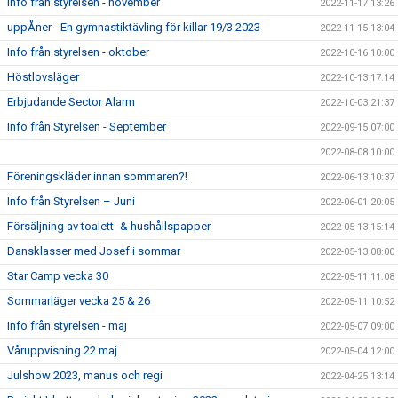
Info från styrelsen - november
2022-11-17 13:26
uppÅner - En gymnastiktävling för killar 19/3 2023
2022-11-15 13:04
Info från styrelsen - oktober
2022-10-16 10:00
Höstlovsläger
2022-10-13 17:14
Erbjudande Sector Alarm
2022-10-03 21:37
Info från Styrelsen - September
2022-09-15 07:00
2022-08-08 10:00
Föreningskläder innan sommaren?!
2022-06-13 10:37
Info från Styrelsen – Juni
2022-06-01 20:05
Försäljning av toalett- & hushållspapper
2022-05-13 15:14
Dansklasser med Josef i sommar
2022-05-13 08:00
Star Camp vecka 30
2022-05-11 11:08
Sommarläger vecka 25 & 26
2022-05-11 10:52
Info från styrelsen - maj
2022-05-07 09:00
Våruppvisning 22 maj
2022-05-04 12:00
Julshow 2023, manus och regi
2022-04-25 13:14