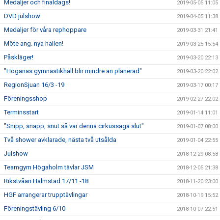
Medaljer och finaldags!
2019-05-05 11:05
DVD julshow
2019-04-05 11:38
Medaljer för våra rephoppare
2019-03-31 21:41
Möte ang. nya hallen!
2019-03-25 15:54
Påskläger!
2019-03-20 22:13
"Höganäs gymnastikhall blir mindre än planerad"
2019-03-20 22:02
RegionSjuan 16/3 -19
2019-03-17 00:17
Föreningsshop
2019-02-27 22:02
Terminsstart
2019-01-14 11:01
"Snipp, snapp, snut så var denna cirkussaga slut"
2019-01-07 08:00
Två shower avklarade, nästa två utsålda
2019-01-04 22:55
Julshow
2018-12-29 08:58
Teamgym Högaholm tävlar JSM
2018-12-05 21:38
Rikstvåan Halmstad 17/11 -18
2018-11-20 23:00
HGF arrangerar trupptävlingar
2018-10-19 15:52
Föreningstävling 6/10
2018-10-07 22:51