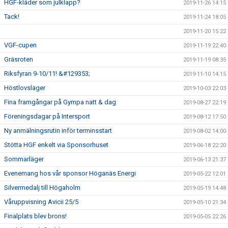
HGF-kläder som julklapp?
2019-11-26 14:15
Tack!
2019-11-24 18:05
2019-11-20 15:22
VGF-cupen
2019-11-19 22:40
Gräsroten
2019-11-19 08:35
Riksfyran 9-10/11! &#129353;
2019-11-10 14:15
Höstlovsläger
2019-10-03 22:03
Fina framgångar på Gympa natt & dag
2019-08-27 22:19
Föreningsdagar på Intersport
2019-08-12 17:50
Ny anmälningsrutin inför terminsstart
2019-08-02 14:00
Stötta HGF enkelt via Sponsorhuset
2019-06-18 22:20
Sommarläger
2019-06-13 21:37
Evenemang hos vår sponsor Höganäs Energi
2019-05-22 12:01
Silvermedalj till Högaholm
2019-05-19 14:48
Våruppvisning Avicii 25/5
2019-05-10 21:34
Finalplats blev brons!
2019-05-05 22:26