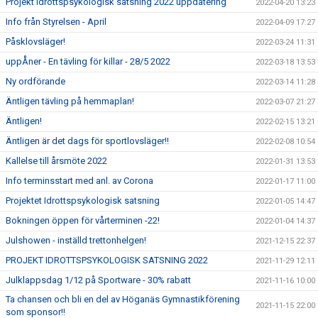
Projekt Idrottspsykologisk satsning 2022 uppdatering
2022-04-20 13:23
Info från Styrelsen - April
2022-04-09 17:27
Påsklovsläger!
2022-03-24 11:31
uppÅner - En tävling för killar - 28/5 2022
2022-03-18 13:53
Ny ordförande
2022-03-14 11:28
Äntligen tävling på hemmaplan!
2022-03-07 21:27
Äntligen!
2022-02-15 13:21
Äntligen är det dags för sportlovsläger!!
2022-02-08 10:54
Kallelse till årsmöte 2022
2022-01-31 13:53
Info terminsstart med anl. av Corona
2022-01-17 11:00
Projektet Idrottspsykologisk satsning
2022-01-05 14:47
Bokningen öppen för vårterminen -22!
2022-01-04 14:37
Julshowen - inställd trettonhelgen!
2021-12-15 22:37
PROJEKT IDROTTSPSYKOLOGISK SATSNING 2022
2021-11-29 12:11
Julklappsdag 1/12 på Sportware - 30% rabatt
2021-11-16 10:00
Ta chansen och bli en del av Höganäs Gymnastikförening
2021-11-15 22:00
som sponsor!!