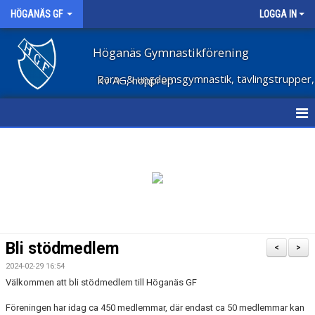
HÖGANÄS GF
LOGGA IN
Höganäs Gymnastikförening
Barn- & ungdomsgymnastik, tävlingstrupper, Kv AG, hopprep
HEM
NYHETER
OM FÖRENINGEN
STÖD FÖRENINGEN
Bli stödmedlem
<
>
FÖRENINGSKLÄDER
2024-02-29 16:54
Välkommen att bli stödmedlem till Höganäs GF
VECKOSCHEMA
Föreningen har idag ca 450 medlemmar, där endast ca 50 medlemmar kan