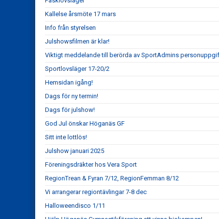
Påsklovsläger
Kallelse årsmöte 17 mars
Info från styrelsen
Julshowsfilmen är klar!
Viktigt meddelande till berörda av SportAdmins personuppgif
Sportlovsläger 17-20/2
Hemsidan igång!
Dags för ny termin!
Dags för julshow!
God Jul önskar Höganäs GF
Sitt inte lottlös!
Julshow januari 2025
Föreningsdräkter hos Vera Sport
RegionTrean & Fyran 7/12, RegionFemman 8/12
Vi arrangerar regiontävlingar 7-8 dec
Halloweendisco 1/11