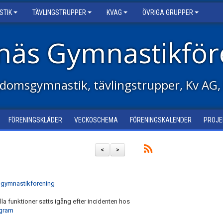
STIK
TÄVLINGSTRUPPER
KVAG
ÖVRIGA GRUPPER
näs Gymnastikför
domsgymnastik, tävlingstrupper, Kv AG,
FÖRENINGSKLÄDER
VECKOSCHEMA
FÖRENINGSKALENDER
PROJE
<
>
-gymnastikforening
e alla funktioner satts igång efter incidenten hos
agram