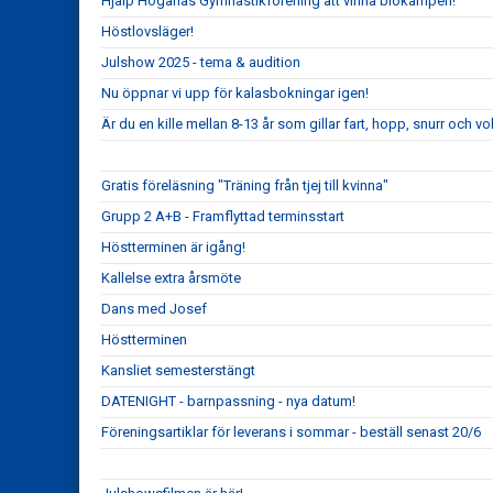
Hjälp Höganäs Gymnastikförening att vinna biokampen!
Höstlovsläger!
Julshow 2025 - tema & audition
Nu öppnar vi upp för kalasbokningar igen!
Är du en kille mellan 8-13 år som gillar fart, hopp, snurr och vo
Gratis föreläsning "Träning från tjej till kvinna"
Grupp 2 A+B - Framflyttad terminsstart
Höstterminen är igång!
Kallelse extra årsmöte
Dans med Josef
Höstterminen
Kansliet semesterstängt
DATENIGHT - barnpassning - nya datum!
Föreningsartiklar för leverans i sommar - beställ senast 20/6