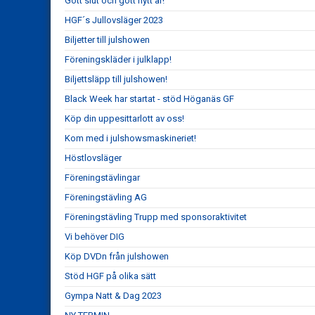
Gott slut och gott nytt år!
HGF´s Jullovsläger 2023
Biljetter till julshowen
Föreningskläder i julklapp!
Biljettsläpp till julshowen!
Black Week har startat - stöd Höganäs GF
Köp din uppesittarlott av oss!
Kom med i julshowsmaskineriet!
Höstlovsläger
Föreningstävlingar
Föreningstävling AG
Föreningstävling Trupp med sponsoraktivitet
Vi behöver DIG
Köp DVDn från julshowen
Stöd HGF på olika sätt
Gympa Natt & Dag 2023