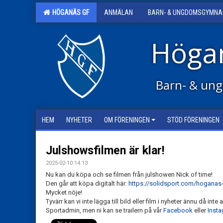
HÖGANÄS GF
ANMÄLAN
BARN- & UNGDOMSGYMNA
Höga
Barn- & ung
HEM
NYHETER
OM FÖRENINGEN
STÖD FÖRENINGEN
Julshowsfilmen är klar!
2025-02-10 14:13
Nu kan du köpa och se filmen från julshowen Nick of time!
Den går att köpa digitalt här:
https://solidsport.com/hoganas
Mycket nöje!
Tyvärr kan vi inte lägga till bild eller film i nyheter ännu då int
Sportadmin, men ni kan se trailern på vår
Facebook
eller
Inst