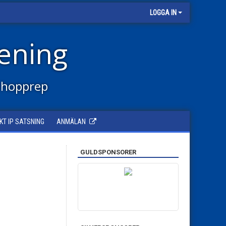
LOGGA IN
ening
 hopprep
KT IP SATSNING
ANMÄLAN
GULDSPONSORER