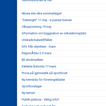
Julshowsfilmen är här!
Missa inte våra sommarläger!
"Datenight" 11 maj - vi passar barnen
Våruppvisning 19 maj
Information om byggnation av cirkulationsplats
Utökade kalastillfällen
Info från styrelsen - mars
RegionÅttan 2-3 mars
Bli stödmedlem
Kallelse årsmöte 17 mars
Prova på gymnastik på sportlovet
Ny hemsida för föreningskläder
Sportlovsläger
Ny termin!
Publik julshow - Viktig info!!