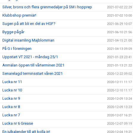
Silver, brons och flera grenmedaljer på SM i hopprep
2021-07-02 22:29
Klubbshop premiär!
2021-07-02 10:00
Sugen på att bli en del av HGF?
2021-06-29 10:07
Bygge pågår
2021-06-10 21:56
Digital insamling Majblomman
2021-04-15 21:00
På G i föreningen
2021-04-13 09:09
Uppstart VT 2021 - måndag 25/1
2021-01-23 23:41
Anmälan öppen till vårterminen 2021
2021-01-13 21:22
Senarelagd terminsstart våren 2021
2020-12-22 09:02
Lucka nr 11
2020-12-11 11:17
Lucka nr 10
2020-12-10 11:17
Lucka nr 9
2020-12-09 13:24
Lucka nr 8
2020-12-09 13:23
Lucka nr 7
2020-12-07 16:21
Lucka nr 6 Grease
2020-12-07 09:19
En julkalender till att kolla in!
2020-12-04 19:21