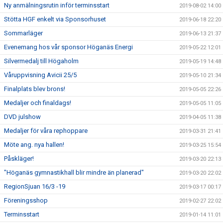
Ny anmälningsrutin inför terminsstart
2019-08-02 14:00
Stötta HGF enkelt via Sponsorhuset
2019-06-18 22:20
Sommarläger
2019-06-13 21:37
Evenemang hos vår sponsor Höganäs Energi
2019-05-22 12:01
Silvermedalj till Högaholm
2019-05-19 14:48
Våruppvisning Avicii 25/5
2019-05-10 21:34
Finalplats blev brons!
2019-05-05 22:26
Medaljer och finaldags!
2019-05-05 11:05
DVD julshow
2019-04-05 11:38
Medaljer för våra rephoppare
2019-03-31 21:41
Möte ang. nya hallen!
2019-03-25 15:54
Påskläger!
2019-03-20 22:13
"Höganäs gymnastikhall blir mindre än planerad"
2019-03-20 22:02
RegionSjuan 16/3 -19
2019-03-17 00:17
Föreningsshop
2019-02-27 22:02
Terminsstart
2019-01-14 11:01