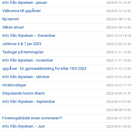
Info från styrelsen - januari
2023-01-16 13:47
Välkomna till uppÅner!
2023-01-12 10:26
Ny termin!
2023-01-08 17:55
Vilken show!
2023-01-08 13:30
Info från Styrelsen – December
2022-12-14 14:18
Julshow 6 & 7 jan 2023
2022-12-02 15:34
Tävlingar på hemmaplan
2022-11-17 13:35
Info från styrelsen - november
2022-11-17 13:26
uppÅner - En gymnastiktävling för killar 19/3 2023
2022-11-15 13:04
Info från styrelsen - oktober
2022-10-16 10:00
Höstlovsläger
2022-10-13 17:14
Erbjudande Sector Alarm
2022-10-03 21:37
Info från Styrelsen - September
2022-09-15 07:00
2022-08-08 10:00
Föreningskläder innan sommaren?!
2022-06-13 10:37
Info från Styrelsen – Juni
2022-06-01 20:05