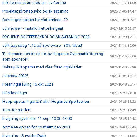
Info terminsstart med anl. av Corona
2022-01-17 11:00
Projektet Idrottspsykologisk satsning
2022-01-05 14:47
Bokningen öppen för vårterminen -22!
2022-01-04 14:37
Julshowen - inställd trettonhelgen!
2021-12-15 22:37
PROJEKT IDROTTSPSYKOLOGISK SATSNING 2022
2021-11-29 12:11
Julklappsdag 1/12 på Sportware - 30% rabatt
2021-11-16 10:00
Ta chansen och bli en del av Höganäs Gymnastikförening
2021-11-15 22:00
som sponsor!!
Säkra julklapparna med våra föreningskläder
2021-11-10 22:20
Julshow 2022!
2021-11-04 18:17
Föreningstävling 16 okt 2021
2021-10-18 23:14
Höstlovsläger
2021-09-27 21:10
Hopprepstävlingar 2-3 okt i Höganäs Sportcenter
2021-09-23 16:22
Tack för stödet!
2021-09-21 12:49
Invigning nya hallen 11 sept 10,00-13,00
2021-08-25 10:43
Anmälan öppen för höstterminen 2021
2021-08-03 22:45
Invigning - Save the Date!
2021-07-11 11:54