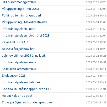
HGFs sommarläger 2023
2023-05-29 23:20
Våruppvisning 21 maj 2023
2023-05-12 13:08
Förlängd termin för grupper!
2023-05-08 15:46
Våruppvisning - Melodifestivalen
2023-04-24 11:00
Info från styrelsen - april
2023-04-11 14:58
Info från styrelsen - Årsmötet 2023
2023-03-30 12:04
Kalas FULLBOKAT!
2023-03-28 13:33
Se 2023 års julshow här!
2023-03-24 18:28
Julshowsfilmen 2023 är nu klar!!
2023-03-24 18:23
Info från styrelsen - mars
2023-03-23 10:59
Kallelse till årsmöte 2023
2023-03-03 16:11
Englacupen 2023
2023-02-13 15:47
Info från styrelsen - februari
2023-02-13 13:41
Köp toa-/hushållspapper - stöd HGF
2023-02-12 21:34
Ha ditt kalas hos oss!
2023-02-06 13:17
Prova på Gymnastik under sportlovet!
2023-02-01 11:39