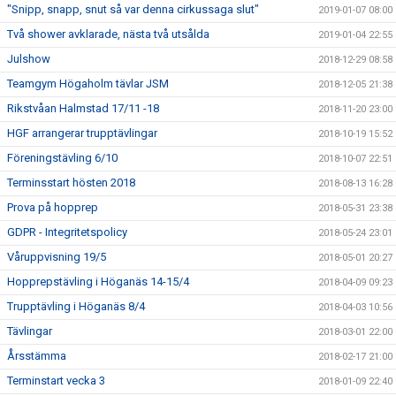
"Snipp, snapp, snut så var denna cirkussaga slut"
2019-01-07 08:00
Två shower avklarade, nästa två utsålda
2019-01-04 22:55
Julshow
2018-12-29 08:58
Teamgym Högaholm tävlar JSM
2018-12-05 21:38
Rikstvåan Halmstad 17/11 -18
2018-11-20 23:00
HGF arrangerar trupptävlingar
2018-10-19 15:52
Föreningstävling 6/10
2018-10-07 22:51
Terminsstart hösten 2018
2018-08-13 16:28
Prova på hopprep
2018-05-31 23:38
GDPR - Integritetspolicy
2018-05-24 23:01
Våruppvisning 19/5
2018-05-01 20:27
Hopprepstävling i Höganäs 14-15/4
2018-04-09 09:23
Trupptävling i Höganäs 8/4
2018-04-03 10:56
Tävlingar
2018-03-01 22:00
Årsstämma
2018-02-17 21:00
Terminstart vecka 3
2018-01-09 22:40