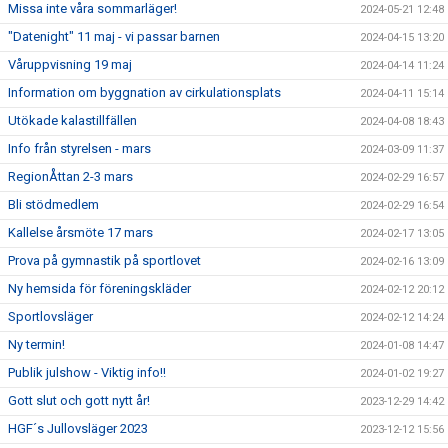
Missa inte våra sommarläger!
2024-05-21 12:48
"Datenight" 11 maj - vi passar barnen
2024-04-15 13:20
Våruppvisning 19 maj
2024-04-14 11:24
Information om byggnation av cirkulationsplats
2024-04-11 15:14
Utökade kalastillfällen
2024-04-08 18:43
Info från styrelsen - mars
2024-03-09 11:37
RegionÅttan 2-3 mars
2024-02-29 16:57
Bli stödmedlem
2024-02-29 16:54
Kallelse årsmöte 17 mars
2024-02-17 13:05
Prova på gymnastik på sportlovet
2024-02-16 13:09
Ny hemsida för föreningskläder
2024-02-12 20:12
Sportlovsläger
2024-02-12 14:24
Ny termin!
2024-01-08 14:47
Publik julshow - Viktig info!!
2024-01-02 19:27
Gott slut och gott nytt år!
2023-12-29 14:42
HGF´s Jullovsläger 2023
2023-12-12 15:56