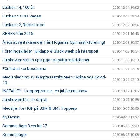
Lucka nr 4. 100 år!
2020-12-04 19:02
Lucka nr 3 Las Vegas
2020-12-03 09:38
Lucka nr 2, Robin Hood
2020-12-02 08:54
SHREK från 2016
2020-12-01 16:43
Årets adventskalender från Höganäs Gymnastikförening!
2020-12-01 10:57
Föreningskläder i julklapp & Black week på Intersport
2020-11-23 10:54
Julshowen skjuts upp pga fortsatta restriktioner
2020-11-19 15:19
Förändrat veckoschema
2020-11-07 22:18
Med anledning av skärpta restriktioner i Skåne pga Covid-
2020-10-29 22:10
19
INSTÄLLT!! - Hopprepsresan, en jubileumsshow
2020-10-27 11:06
Julshowen blir i år digital
2020-10-27 10:58
Medaljer för HGF på JSM & SM i hopprep
2020-10-05 20:50
Ny termin!
2020-08-13 17:27
Sommarläger 3 vecka 27
2020-06-23 09:39
Sommarläger
2020-06-05 10:08