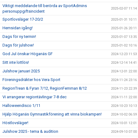
Viktigt meddelande till berörda av SportAdmins
2025-02-07 11:14
personuppgiftsincident
Sportlovsläger 17-20/2
2025-01-31 10:11
Hemsidan igång!
2025-01-26 20:11
Dags för ny termin!
2025-01-07 13:35
Dags för julshow!
2025-01-02 10:16
God Jul önskar Höganäs GF
2024-12-23 11:53
Sitt inte lottlös!
2024-12-14 14:41
Julshow januari 2025
2024-12-01 22:00
Föreningsdräkter hos Vera Sport
2024-11-24 23:16
RegionTrean & Fyran 7/12, RegionFemman 8/12
2024-11-23 22:39
Vi arrangerar regiontävlingar 7-8 dec
2024-11-11 22:00
Halloweendisco 1/11
2024-10-23 10:13
Hjälp Höganäs Gymnastikförening att vinna biokampen!
2024-10-02 06:59
Höstlovsläger!
2024-10-01 12:01
Julshow 2025 - tema & audition
2024-09-10 07:00