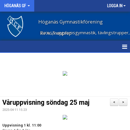
HÖGANÄS GF
LOGGA IN
Höganäs Gymnastikförening
Barn- & ungdomsgymnastik, tävlingstrupper, Kv AG, hopprep
HEM
NYHETER
OM FÖRENINGEN
STÖD FÖRENINGEN
Våruppvisning söndag 25 maj
<
>
FÖRENINGSKLÄDER
2025-04-11 15:23
VECKOSCHEMA
Uppvisning 1 kl. 11:00