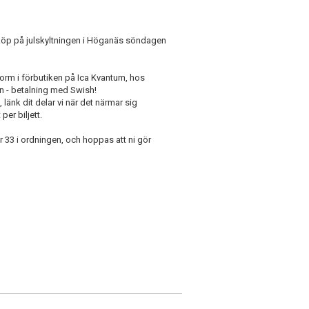
köp på julskyltningen i Höganäs söndagen
form i förbutiken på Ica Kvantum, hos
n - betalning med Swish!
länk dit delar vi när det närmar sig
per biljett.
r 33 i ordningen, och hoppas att ni gör