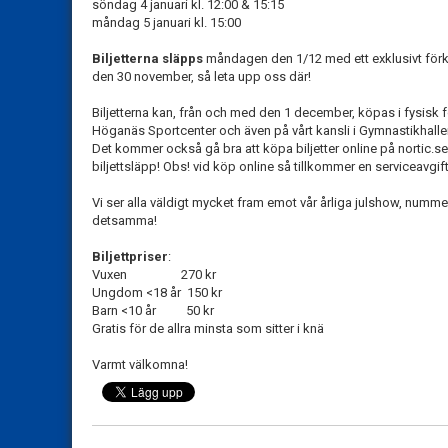
söndag 4 januari kl. 12:00 & 15:15
måndag 5 januari kl. 15:00
Biljetterna släpps
måndagen den 1/12 med ett exklusivt för
den 30 november, så leta upp oss där!
Biljetterna kan, från och med den 1 december, köpas i fysisk 
Höganäs Sportcenter och även på vårt kansli i Gymnastikhalle
Det kommer också gå bra att köpa biljetter online på nortic.se, 
biljettsläpp! Obs! vid köp online så tillkommer en serviceavgift 
Vi ser alla väldigt mycket fram emot vår årliga julshow, numme
detsamma!
Biljettpriser
:
Vuxen 270 kr
Ungdom <18 år 150 kr
Barn <10 år 50 kr
Gratis för de allra minsta som sitter i knä
Varmt välkomna!