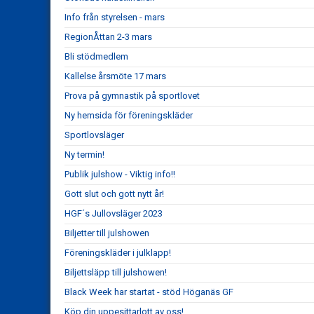
Info från styrelsen - mars
RegionÅttan 2-3 mars
Bli stödmedlem
Kallelse årsmöte 17 mars
Prova på gymnastik på sportlovet
Ny hemsida för föreningskläder
Sportlovsläger
Ny termin!
Publik julshow - Viktig info!!
Gott slut och gott nytt år!
HGF´s Jullovsläger 2023
Biljetter till julshowen
Föreningskläder i julklapp!
Biljettsläpp till julshowen!
Black Week har startat - stöd Höganäs GF
Köp din uppesittarlott av oss!