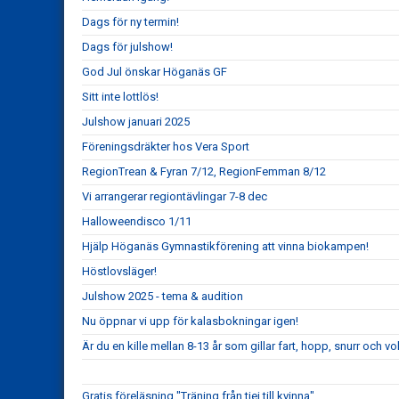
Dags för ny termin!
Dags för julshow!
God Jul önskar Höganäs GF
Sitt inte lottlös!
Julshow januari 2025
Föreningsdräkter hos Vera Sport
RegionTrean & Fyran 7/12, RegionFemman 8/12
Vi arrangerar regiontävlingar 7-8 dec
Halloweendisco 1/11
Hjälp Höganäs Gymnastikförening att vinna biokampen!
Höstlovsläger!
Julshow 2025 - tema & audition
Nu öppnar vi upp för kalasbokningar igen!
Är du en kille mellan 8-13 år som gillar fart, hopp, snurr och vo
Gratis föreläsning "Träning från tjej till kvinna"