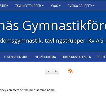
STIK
TÄVLINGSTRUPPER
KVAG
ÖVRIGA GRUPPER
näs Gymnastikför
domsgymnastik, tävlingstrupper, Kv AG,
FÖRENINGSKLÄDER
VECKOSCHEMA
FÖRENINGSKALENDER
PROJE
<
>
å Disneys animerade film med samma namn.