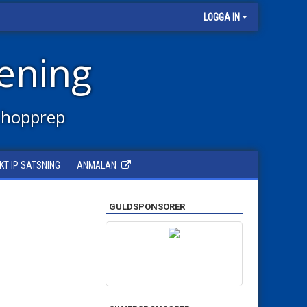
LOGGA IN
ening
 hopprep
KT IP SATSNING
ANMÄLAN
GULDSPONSORER