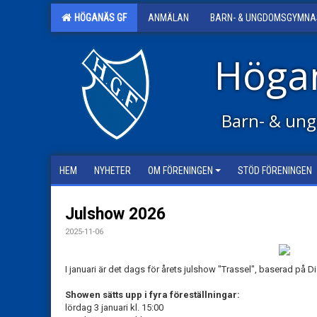
HÖGANÄS GF
ANMÄLAN
BARN- & UNGDOMSGYMNA
Höga
Barn- & ung
HEM
NYHETER
OM FÖRENINGEN
STÖD FÖRENINGEN
Julshow 2026
2025-11-06
I januari är det dags för årets julshow "Trassel", baserad p
Showen sätts upp i fyra föreställningar:
lördag 3 januari kl. 15:00