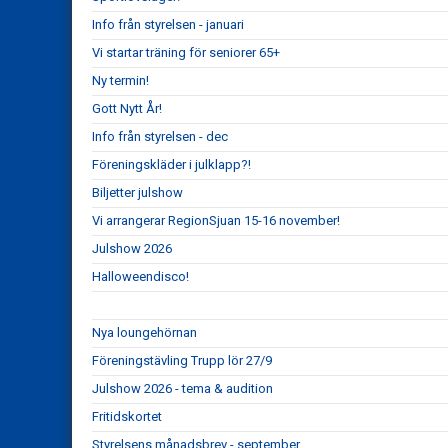
Info från styrelsen - januari
Vi startar träning för seniorer 65+
Ny termin!
Gott Nytt År!
Info från styrelsen - dec
Föreningskläder i julklapp?!
Biljetter julshow
Vi arrangerar RegionSjuan 15-16 november!
Julshow 2026
Halloweendisco!
Nya loungehörnan
Föreningstävling Trupp lör 27/9
Julshow 2026 - tema & audition
Fritidskortet
Styrelsens månadsbrev - september