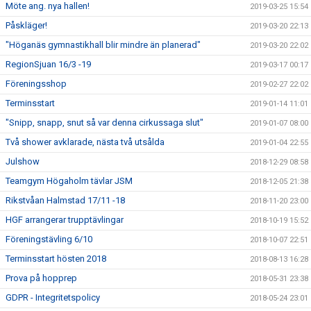
Möte ang. nya hallen!
2019-03-25 15:54
Påskläger!
2019-03-20 22:13
"Höganäs gymnastikhall blir mindre än planerad"
2019-03-20 22:02
RegionSjuan 16/3 -19
2019-03-17 00:17
Föreningsshop
2019-02-27 22:02
Terminsstart
2019-01-14 11:01
"Snipp, snapp, snut så var denna cirkussaga slut"
2019-01-07 08:00
Två shower avklarade, nästa två utsålda
2019-01-04 22:55
Julshow
2018-12-29 08:58
Teamgym Högaholm tävlar JSM
2018-12-05 21:38
Rikstvåan Halmstad 17/11 -18
2018-11-20 23:00
HGF arrangerar trupptävlingar
2018-10-19 15:52
Föreningstävling 6/10
2018-10-07 22:51
Terminsstart hösten 2018
2018-08-13 16:28
Prova på hopprep
2018-05-31 23:38
GDPR - Integritetspolicy
2018-05-24 23:01