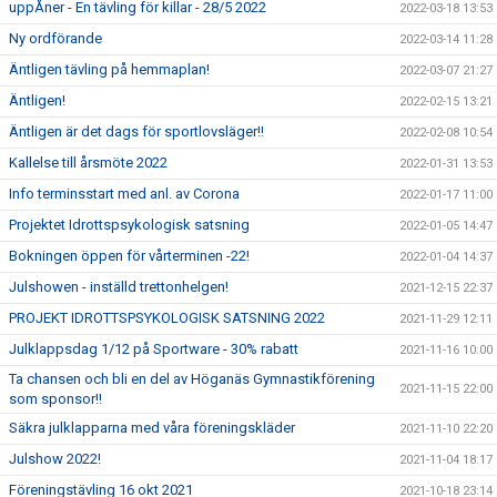
uppÅner - En tävling för killar - 28/5 2022
2022-03-18 13:53
Ny ordförande
2022-03-14 11:28
Äntligen tävling på hemmaplan!
2022-03-07 21:27
Äntligen!
2022-02-15 13:21
Äntligen är det dags för sportlovsläger!!
2022-02-08 10:54
Kallelse till årsmöte 2022
2022-01-31 13:53
Info terminsstart med anl. av Corona
2022-01-17 11:00
Projektet Idrottspsykologisk satsning
2022-01-05 14:47
Bokningen öppen för vårterminen -22!
2022-01-04 14:37
Julshowen - inställd trettonhelgen!
2021-12-15 22:37
PROJEKT IDROTTSPSYKOLOGISK SATSNING 2022
2021-11-29 12:11
Julklappsdag 1/12 på Sportware - 30% rabatt
2021-11-16 10:00
Ta chansen och bli en del av Höganäs Gymnastikförening
2021-11-15 22:00
som sponsor!!
Säkra julklapparna med våra föreningskläder
2021-11-10 22:20
Julshow 2022!
2021-11-04 18:17
Föreningstävling 16 okt 2021
2021-10-18 23:14