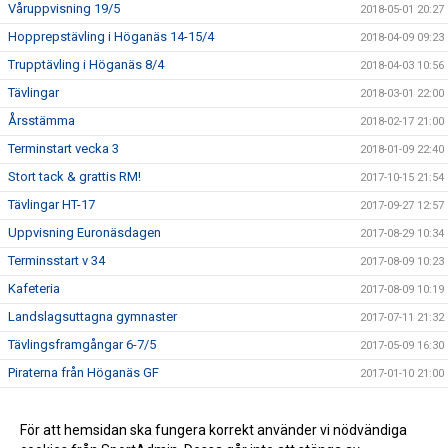
Våruppvisning 19/5
2018-05-01 20:27
Hopprepstävling i Höganäs 14-15/4
2018-04-09 09:23
Trupptävling i Höganäs 8/4
2018-04-03 10:56
Tävlingar
2018-03-01 22:00
Årsstämma
2018-02-17 21:00
Terminstart vecka 3
2018-01-09 22:40
Stort tack & grattis RM!
2017-10-15 21:54
Tävlingar HT-17
2017-09-27 12:57
Uppvisning Euronäsdagen
2017-08-29 10:34
Terminsstart v 34
2017-08-09 10:23
Kafeteria
2017-08-09 10:19
Landslagsuttagna gymnaster
2017-07-11 21:32
Tävlingsframgångar 6-7/5
2017-05-09 16:30
Piraterna från Höganäs GF
2017-01-10 21:00
Ryggsäck HGF
2016-08-19 18:00
Swish
För att hemsidan ska fungera korrekt använder vi nödvändiga
2015-08-31 14:03