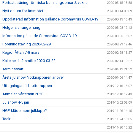
Fortsatt träning för friska barn, ungdomar & vuxna
2020-03-15 15:58
Nytt datum för årsmötet
2020-03-14 09:09
Uppdaterad information gällande Coronavirus COVID-19
2020-03-13 16:43
Helgens arrangemang
2020-03-08 17:13
Information gällande Coronavirus COVID-19
2020-03-05 16:07
Föreningstävling 2020-02-29
2020-02-29 19:46
RegionÅttan 7-8 mars
2020-02-28 11:27
Kallelse till årsmöte 2020-03-22
2020-02-14 10:27
Terminsstart
2020-01-12 21:52
Årets julshow Nötknäpparen är över
2020-01-06 14:47
Uttagningar till bruttotruppen
2019-12-16 15:07
Anmälan vårtermin 2020
2019-12-10 12:43
Julshow 4-5 jan
2019-12-02 08:09
HGF-kläder som julklapp?
2019-11-26 14:15
Tack!
2019-11-24 18:05
2019-11-20 15:22