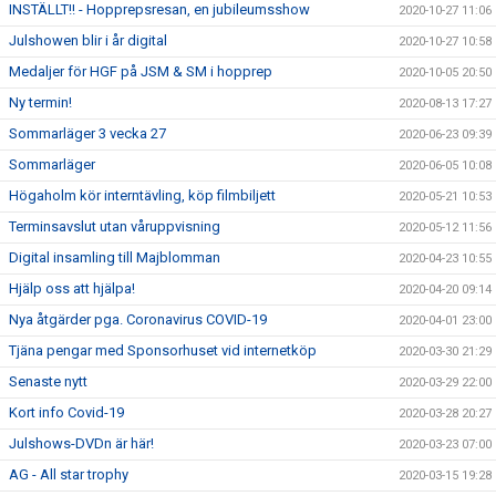
INSTÄLLT!! - Hopprepsresan, en jubileumsshow
2020-10-27 11:06
Julshowen blir i år digital
2020-10-27 10:58
Medaljer för HGF på JSM & SM i hopprep
2020-10-05 20:50
Ny termin!
2020-08-13 17:27
Sommarläger 3 vecka 27
2020-06-23 09:39
Sommarläger
2020-06-05 10:08
Högaholm kör interntävling, köp filmbiljett
2020-05-21 10:53
Terminsavslut utan våruppvisning
2020-05-12 11:56
Digital insamling till Majblomman
2020-04-23 10:55
Hjälp oss att hjälpa!
2020-04-20 09:14
Nya åtgärder pga. Coronavirus COVID-19
2020-04-01 23:00
Tjäna pengar med Sponsorhuset vid internetköp
2020-03-30 21:29
Senaste nytt
2020-03-29 22:00
Kort info Covid-19
2020-03-28 20:27
Julshows-DVDn är här!
2020-03-23 07:00
AG - All star trophy
2020-03-15 19:28