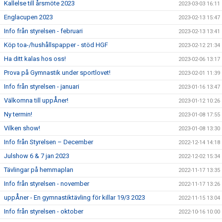
Kallelse till årsmöte 2023
2023-03-03 16:11
Englacupen 2023
2023-02-13 15:47
Info från styrelsen - februari
2023-02-13 13:41
Köp toa-/hushållspapper - stöd HGF
2023-02-12 21:34
Ha ditt kalas hos oss!
2023-02-06 13:17
Prova på Gymnastik under sportlovet!
2023-02-01 11:39
Info från styrelsen - januari
2023-01-16 13:47
Välkomna till uppÅner!
2023-01-12 10:26
Ny termin!
2023-01-08 17:55
Vilken show!
2023-01-08 13:30
Info från Styrelsen – December
2022-12-14 14:18
Julshow 6 & 7 jan 2023
2022-12-02 15:34
Tävlingar på hemmaplan
2022-11-17 13:35
Info från styrelsen - november
2022-11-17 13:26
uppÅner - En gymnastiktävling för killar 19/3 2023
2022-11-15 13:04
Info från styrelsen - oktober
2022-10-16 10:00