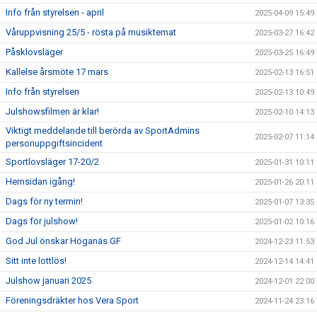
Info från styrelsen - april
2025-04-09 15:49
Våruppvisning 25/5 - rösta på musiktemat
2025-03-27 16:42
Påsklovsläger
2025-03-25 16:49
Kallelse årsmöte 17 mars
2025-02-13 16:51
Info från styrelsen
2025-02-13 10:49
Julshowsfilmen är klar!
2025-02-10 14:13
Viktigt meddelande till berörda av SportAdmins
2025-02-07 11:14
personuppgiftsincident
Sportlovsläger 17-20/2
2025-01-31 10:11
Hemsidan igång!
2025-01-26 20:11
Dags för ny termin!
2025-01-07 13:35
Dags för julshow!
2025-01-02 10:16
God Jul önskar Höganäs GF
2024-12-23 11:53
Sitt inte lottlös!
2024-12-14 14:41
Julshow januari 2025
2024-12-01 22:00
Föreningsdräkter hos Vera Sport
2024-11-24 23:16