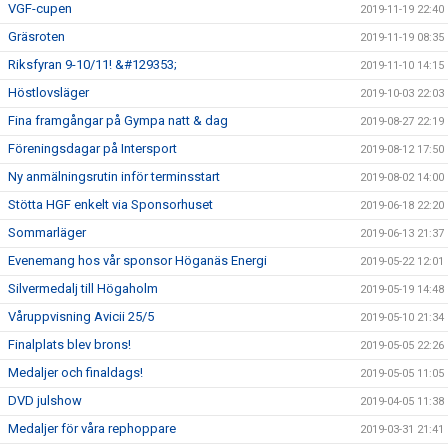
VGF-cupen
2019-11-19 22:40
Gräsroten
2019-11-19 08:35
Riksfyran 9-10/11! &#129353;
2019-11-10 14:15
Höstlovsläger
2019-10-03 22:03
Fina framgångar på Gympa natt & dag
2019-08-27 22:19
Föreningsdagar på Intersport
2019-08-12 17:50
Ny anmälningsrutin inför terminsstart
2019-08-02 14:00
Stötta HGF enkelt via Sponsorhuset
2019-06-18 22:20
Sommarläger
2019-06-13 21:37
Evenemang hos vår sponsor Höganäs Energi
2019-05-22 12:01
Silvermedalj till Högaholm
2019-05-19 14:48
Våruppvisning Avicii 25/5
2019-05-10 21:34
Finalplats blev brons!
2019-05-05 22:26
Medaljer och finaldags!
2019-05-05 11:05
DVD julshow
2019-04-05 11:38
Medaljer för våra rephoppare
2019-03-31 21:41