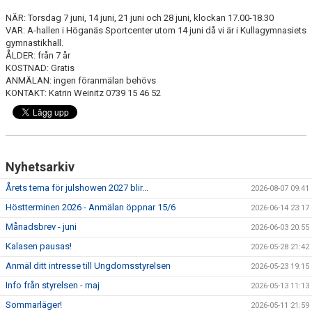
FÖRENINGSKALENDER
NÄR: Torsdag 7 juni, 14 juni, 21 juni och 28 juni, klockan 17.00-18.30
VAR: A-hallen i Höganäs Sportcenter utom 14 juni då vi är i Kullagymnasiets
PROJEKT IP SATSNING
gymnastikhall.
ÅLDER: från 7 år
KOSTNAD: Gratis
ANMÄLAN
ANMÄLAN: ingen föranmälan behövs
KONTAKT: Katrin Weinitz 0739 15 46 52
Nyhetsarkiv
Årets tema för julshowen 2027 blir...
2026-08-07 09:41
Höstterminen 2026 - Anmälan öppnar 15/6
2026-06-14 23:17
Månadsbrev - juni
2026-06-03 20:55
Kalasen pausas!
2026-05-28 21:42
Anmäl ditt intresse till Ungdomsstyrelsen
2026-05-23 19:15
Info från styrelsen - maj
2026-05-13 11:13
Sommarläger!
2026-05-11 21:59