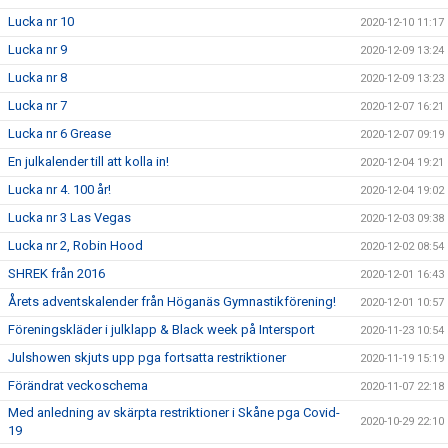
Lucka nr 10
2020-12-10 11:17
Lucka nr 9
2020-12-09 13:24
Lucka nr 8
2020-12-09 13:23
Lucka nr 7
2020-12-07 16:21
Lucka nr 6 Grease
2020-12-07 09:19
En julkalender till att kolla in!
2020-12-04 19:21
Lucka nr 4. 100 år!
2020-12-04 19:02
Lucka nr 3 Las Vegas
2020-12-03 09:38
Lucka nr 2, Robin Hood
2020-12-02 08:54
SHREK från 2016
2020-12-01 16:43
Årets adventskalender från Höganäs Gymnastikförening!
2020-12-01 10:57
Föreningskläder i julklapp & Black week på Intersport
2020-11-23 10:54
Julshowen skjuts upp pga fortsatta restriktioner
2020-11-19 15:19
Förändrat veckoschema
2020-11-07 22:18
Med anledning av skärpta restriktioner i Skåne pga Covid-
2020-10-29 22:10
19