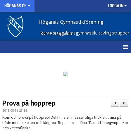
HÖGANÄS GF
LOGGA IN
Höganäs Gymnastikförening
Barn- & ungdomsgymnastik, tävlingstrupper, Kv AG, hopprep
HEM
NYHETER
OM FÖRENINGEN
STÖD FÖRENINGEN
Prova på hopprep
<
>
FÖRENINGSKLÄDER
2018-05-31 23:38
Kom och prova på hopprep! Det finns en massa roliga trick att träna på
VECKOSCHEMA
både med enkelrep och långrep. Rep finns att låna. Ta med innegympaskor
och vattenflaska.