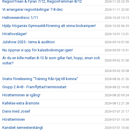
RegionTrean & Fyran 7/12, RegionFemman 8/12
2024-11-23 22:39
Vi arrangerar regiontävlingar 7-8 dec
2024-11-11 22:00
Halloweendisco 1/11
2024-10-23 10:13
Hjälp Höganäs Gymnastikförening att vinna biokampen!
2024-10-02 06:59
Höstlovsläger!
2024-10-01 12:01
Julshow 2025 - tema & audition
2024-09-10 07:00
Nu öppnar vi upp för kalasbokningar igen!
2024-09-03 15:41
Är du en kille mellan 8-13 år som gillar fart, hopp, snurr och
2024-09-02 21:00
volter?
2024-09-02 20:58
Gratis föreläsning "Träning från tjej till kvinna"
2024-08-26 21:20
Grupp 2 A+B - Framflyttad terminsstart
2024-08-22 14:00
Höstterminen är igång!
2024-08-20 09:24
Kallelse extra årsmöte
2024-08-12 21:28
Dans med Josef
2024-07-01 21:17
Höstterminen
2024-07-01 10:34
Kansliet semesterstängt
2024-07-01 10:00