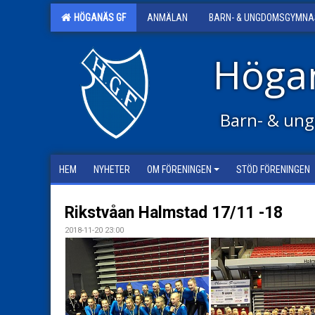
HÖGANÄS GF
ANMÄLAN
BARN- & UNGDOMSGYMNA
Höga
Barn- & ung
HEM
NYHETER
OM FÖRENINGEN
STÖD FÖRENINGEN
Rikstvåan Halmstad 17/11 -18
2018-11-20 23:00