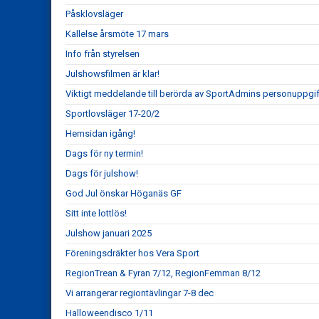
Påsklovsläger
Kallelse årsmöte 17 mars
Info från styrelsen
Julshowsfilmen är klar!
Viktigt meddelande till berörda av SportAdmins personuppgif
Sportlovsläger 17-20/2
Hemsidan igång!
Dags för ny termin!
Dags för julshow!
God Jul önskar Höganäs GF
Sitt inte lottlös!
Julshow januari 2025
Föreningsdräkter hos Vera Sport
RegionTrean & Fyran 7/12, RegionFemman 8/12
Vi arrangerar regiontävlingar 7-8 dec
Halloweendisco 1/11