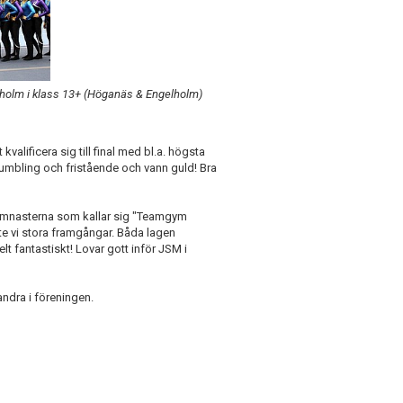
holm i klass 13+ (Höganäs & Engelholm)
alificera sig till final med bl.a. högsta
tumbling och fristående och vann guld! Bra
ymnasterna som kallar sig "Teamgym
te vi stora framgångar. Båda lagen
Helt fantastiskt! Lovar gott inför JSM i
 andra i föreningen.