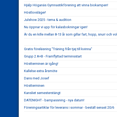
Hjälp Höganäs Gymnastikförening att vinna biokampen!
Höstlovsläger!
Julshow 2025 - tema & audition
Nu öppnar vi upp för kalasbokningar igen!
Är du en kille mellan 8-13 år som gillar fart, hopp, snurr och vo
Gratis föreläsning "Träning från tjej till kvinna"
Grupp 2 A+B - Framflyttad terminsstart
Höstterminen är igång!
Kallelse extra årsmöte
Dans med Josef
Höstterminen
Kansliet semesterstängt
DATENIGHT - barnpassning - nya datum!
Föreningsartiklar för leverans i sommar - beställ senast 20/6