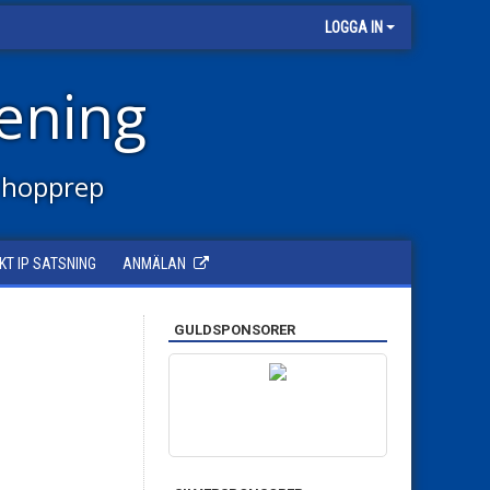
LOGGA IN
ening
 hopprep
KT IP SATSNING
ANMÄLAN
GULDSPONSORER