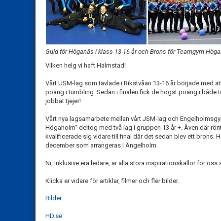
Guld för Höganäs i klass 13-16 år och Brons för Teamgym Höga
Vilken helg vi haft Halmstad!
Vårt USM-lag som tävlade i Rikstvåan 13-16 år började med att kv
poäng i tumbling. Sedan i finalen fick de högst poäng i både 
jobbat tjejer!
Vårt nya lagsamarbete mellan vårt JSM-lag och Engelholmsg
Högaholm" deltog med två lag i gruppen 13 år +. Även där rön
kvalificerade sig vidare till final där det sedan blev ett brons. 
december som arrangeras i Ängelholm.
Ni, inklusive era ledare, är alla stora inspirationskällor för oss
Klicka er vidare för artiklar, filmer och fler bilder.
Bilder
HD.se