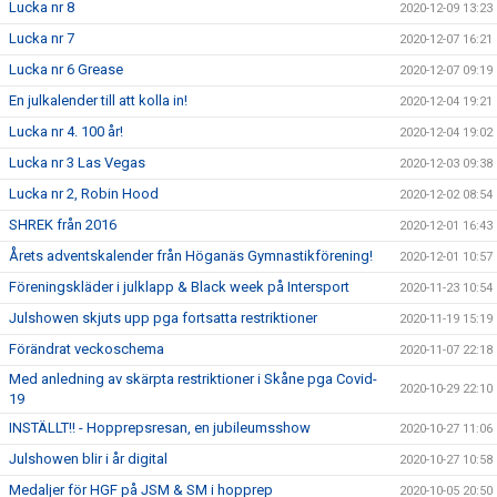
Lucka nr 8
2020-12-09 13:23
Lucka nr 7
2020-12-07 16:21
Lucka nr 6 Grease
2020-12-07 09:19
En julkalender till att kolla in!
2020-12-04 19:21
Lucka nr 4. 100 år!
2020-12-04 19:02
Lucka nr 3 Las Vegas
2020-12-03 09:38
Lucka nr 2, Robin Hood
2020-12-02 08:54
SHREK från 2016
2020-12-01 16:43
Årets adventskalender från Höganäs Gymnastikförening!
2020-12-01 10:57
Föreningskläder i julklapp & Black week på Intersport
2020-11-23 10:54
Julshowen skjuts upp pga fortsatta restriktioner
2020-11-19 15:19
Förändrat veckoschema
2020-11-07 22:18
Med anledning av skärpta restriktioner i Skåne pga Covid-
2020-10-29 22:10
19
INSTÄLLT!! - Hopprepsresan, en jubileumsshow
2020-10-27 11:06
Julshowen blir i år digital
2020-10-27 10:58
Medaljer för HGF på JSM & SM i hopprep
2020-10-05 20:50