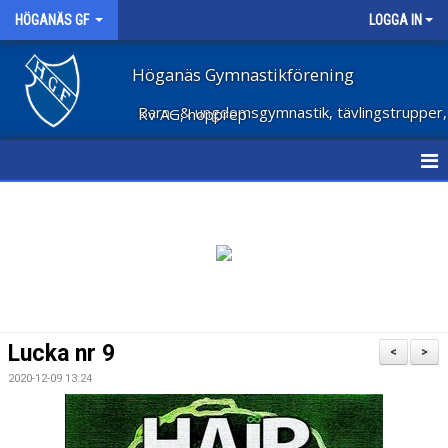
HÖGANÄS GF
LOGGA IN
Höganäs Gymnastikförening
Barn- & ungdomsgymnastik, tävlingstrupper, Kv AG, hopprep
HEM
NYHETER
OM FÖRENINGEN
STÖD FÖRENINGEN
Lucka nr 9
<
>
FÖRENINGSKLÄDER
2020-12-09 13:24
VECKOSCHEMA