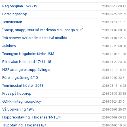
RegionSjuan 16/3 -19
2019-03-17 00:17
Föreningsshop
2019-02-27 22:02
Terminsstart
2019-01-14 11:01
"Snipp, snapp, snut så var denna cirkussaga slut"
2019-01-07 08:00
Två shower avklarade, nästa två utsålda
2019-01-04 22:55
Julshow
2018-12-29 08:58
Teamgym Högaholm tävlar JSM
2018-12-05 21:38
Rikstvåan Halmstad 17/11 -18
2018-11-20 23:00
HGF arrangerar trupptävlingar
2018-10-19 15:52
Föreningstävling 6/10
2018-10-07 22:51
Terminsstart hösten 2018
2018-08-13 16:28
Prova på hopprep
2018-05-31 23:38
GDPR - Integritetspolicy
2018-05-24 23:01
Våruppvisning 19/5
2018-05-01 20:27
Hopprepstävling i Höganäs 14-15/4
2018-04-09 09:23
Trupptävling i Höganäs 8/4
2018-04-03 10:56