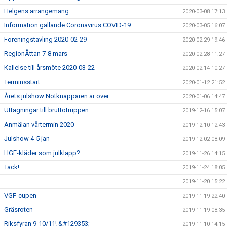
Helgens arrangemang
2020-03-08 17:13
Information gällande Coronavirus COVID-19
2020-03-05 16:07
Föreningstävling 2020-02-29
2020-02-29 19:46
RegionÅttan 7-8 mars
2020-02-28 11:27
Kallelse till årsmöte 2020-03-22
2020-02-14 10:27
Terminsstart
2020-01-12 21:52
Årets julshow Nötknäpparen är över
2020-01-06 14:47
Uttagningar till bruttotruppen
2019-12-16 15:07
Anmälan vårtermin 2020
2019-12-10 12:43
Julshow 4-5 jan
2019-12-02 08:09
HGF-kläder som julklapp?
2019-11-26 14:15
Tack!
2019-11-24 18:05
2019-11-20 15:22
VGF-cupen
2019-11-19 22:40
Gräsroten
2019-11-19 08:35
Riksfyran 9-10/11! &#129353;
2019-11-10 14:15