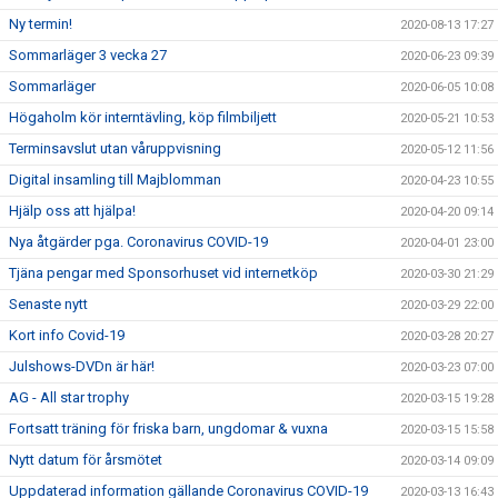
Ny termin!
2020-08-13 17:27
Sommarläger 3 vecka 27
2020-06-23 09:39
Sommarläger
2020-06-05 10:08
Högaholm kör interntävling, köp filmbiljett
2020-05-21 10:53
Terminsavslut utan våruppvisning
2020-05-12 11:56
Digital insamling till Majblomman
2020-04-23 10:55
Hjälp oss att hjälpa!
2020-04-20 09:14
Nya åtgärder pga. Coronavirus COVID-19
2020-04-01 23:00
Tjäna pengar med Sponsorhuset vid internetköp
2020-03-30 21:29
Senaste nytt
2020-03-29 22:00
Kort info Covid-19
2020-03-28 20:27
Julshows-DVDn är här!
2020-03-23 07:00
AG - All star trophy
2020-03-15 19:28
Fortsatt träning för friska barn, ungdomar & vuxna
2020-03-15 15:58
Nytt datum för årsmötet
2020-03-14 09:09
Uppdaterad information gällande Coronavirus COVID-19
2020-03-13 16:43