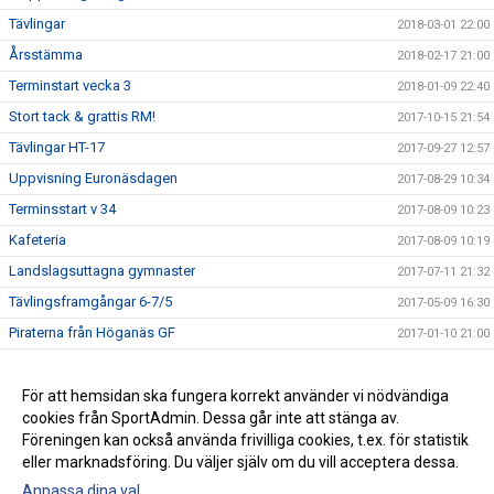
Tävlingar
2018-03-01 22:00
Årsstämma
2018-02-17 21:00
Terminstart vecka 3
2018-01-09 22:40
Stort tack & grattis RM!
2017-10-15 21:54
Tävlingar HT-17
2017-09-27 12:57
Uppvisning Euronäsdagen
2017-08-29 10:34
Terminsstart v 34
2017-08-09 10:23
Kafeteria
2017-08-09 10:19
Landslagsuttagna gymnaster
2017-07-11 21:32
Tävlingsframgångar 6-7/5
2017-05-09 16:30
Piraterna från Höganäs GF
2017-01-10 21:00
Ryggsäck HGF
2016-08-19 18:00
Swish
För att hemsidan ska fungera korrekt använder vi nödvändiga
2015-08-31 14:03
cookies från SportAdmin. Dessa går inte att stänga av.
Höganäs GF på Facebook
2015-07-13 09:48
Föreningen kan också använda frivilliga cookies, t.ex. för statistik
eller marknadsföring. Du väljer själv om du vill acceptera dessa.
Anpassa dina val