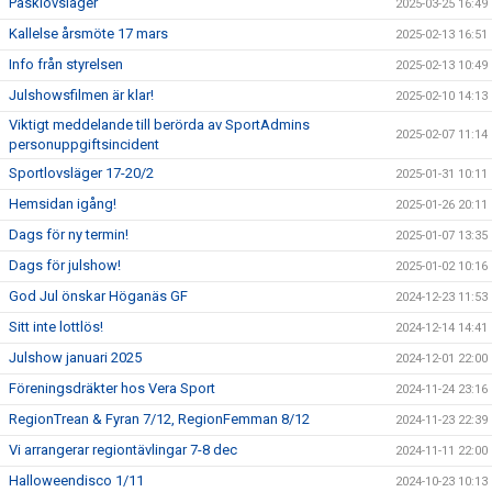
Påsklovsläger
2025-03-25 16:49
Kallelse årsmöte 17 mars
2025-02-13 16:51
Info från styrelsen
2025-02-13 10:49
Julshowsfilmen är klar!
2025-02-10 14:13
Viktigt meddelande till berörda av SportAdmins
2025-02-07 11:14
personuppgiftsincident
Sportlovsläger 17-20/2
2025-01-31 10:11
Hemsidan igång!
2025-01-26 20:11
Dags för ny termin!
2025-01-07 13:35
Dags för julshow!
2025-01-02 10:16
God Jul önskar Höganäs GF
2024-12-23 11:53
Sitt inte lottlös!
2024-12-14 14:41
Julshow januari 2025
2024-12-01 22:00
Föreningsdräkter hos Vera Sport
2024-11-24 23:16
RegionTrean & Fyran 7/12, RegionFemman 8/12
2024-11-23 22:39
Vi arrangerar regiontävlingar 7-8 dec
2024-11-11 22:00
Halloweendisco 1/11
2024-10-23 10:13