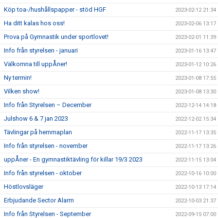
Köp toa-/hushållspapper - stöd HGF
2023-02-12 21:34
Ha ditt kalas hos oss!
2023-02-06 13:17
Prova på Gymnastik under sportlovet!
2023-02-01 11:39
Info från styrelsen - januari
2023-01-16 13:47
Välkomna till uppÅner!
2023-01-12 10:26
Ny termin!
2023-01-08 17:55
Vilken show!
2023-01-08 13:30
Info från Styrelsen – December
2022-12-14 14:18
Julshow 6 & 7 jan 2023
2022-12-02 15:34
Tävlingar på hemmaplan
2022-11-17 13:35
Info från styrelsen - november
2022-11-17 13:26
uppÅner - En gymnastiktävling för killar 19/3 2023
2022-11-15 13:04
Info från styrelsen - oktober
2022-10-16 10:00
Höstlovsläger
2022-10-13 17:14
Erbjudande Sector Alarm
2022-10-03 21:37
Info från Styrelsen - September
2022-09-15 07:00