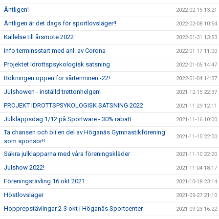
Äntligen!
2022-02-15 13:21
Äntligen är det dags för sportlovsläger!!
2022-02-08 10:54
Kallelse till årsmöte 2022
2022-01-31 13:53
Info terminsstart med anl. av Corona
2022-01-17 11:00
Projektet Idrottspsykologisk satsning
2022-01-05 14:47
Bokningen öppen för vårterminen -22!
2022-01-04 14:37
Julshowen - inställd trettonhelgen!
2021-12-15 22:37
PROJEKT IDROTTSPSYKOLOGISK SATSNING 2022
2021-11-29 12:11
Julklappsdag 1/12 på Sportware - 30% rabatt
2021-11-16 10:00
Ta chansen och bli en del av Höganäs Gymnastikförening
2021-11-15 22:00
som sponsor!!
Säkra julklapparna med våra föreningskläder
2021-11-10 22:20
Julshow 2022!
2021-11-04 18:17
Föreningstävling 16 okt 2021
2021-10-18 23:14
Höstlovsläger
2021-09-27 21:10
Hopprepstävlingar 2-3 okt i Höganäs Sportcenter
2021-09-23 16:22