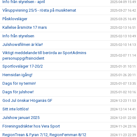
Info från styrelsen - april
2025-04-09 15:49
Våruppvisning 25/5 - rösta på musiktemat
2025-03-27 16:42
Påsklovsläger
2025-03-25 16:49
Kallelse årsmöte 17 mars
2025-02-13 16:51
Info från styrelsen
2025-02-13 10:49
Julshowsfilmen är klar!
2025-02-10 14:13
Viktigt meddelande till berörda av SportAdmins
2025-02-07 11:14
personuppgiftsincident
Sportlovsläger 17-20/2
2025-01-31 10:11
Hemsidan igång!
2025-01-26 20:11
Dags för ny termin!
2025-01-07 13:35
Dags för julshow!
2025-01-02 10:16
God Jul önskar Höganäs GF
2024-12-23 11:53
Sitt inte lottlös!
2024-12-14 14:41
Julshow januari 2025
2024-12-01 22:00
Föreningsdräkter hos Vera Sport
2024-11-24 23:16
RegionTrean & Fyran 7/12, RegionFemman 8/12
2024-11-23 22:39