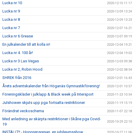
Lucka nr 10
2020-12-10 11:17
Lucka nr 9
2020-12-09 13:24
Lucka nr 8
2020-12-09 13:23
Lucka nr 7
2020-12-07 16:21
Lucka nr 6 Grease
2020-12-07 09:19
En julkalender till att kolla in!
2020-12-04 19:21
Lucka nr 4. 100 år!
2020-12-04 19:02
Lucka nr 3 Las Vegas
2020-12-03 09:38
Lucka nr 2, Robin Hood
2020-12-02 08:54
SHREK från 2016
2020-12-01 16:43
Årets adventskalender från Höganäs Gymnastikförening!
2020-12-01 10:57
Föreningskläder i julklapp & Black week på Intersport
2020-11-23 10:54
Julshowen skjuts upp pga fortsatta restriktioner
2020-11-19 15:19
Förändrat veckoschema
2020-11-07 22:18
Med anledning av skärpta restriktioner i Skåne pga Covid-
2020-10-29 22:10
19
INSTÄLLT!! - Hopprepsresan, en jubileumsshow
2020-10-27 11:06