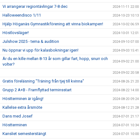
Vi arrangerar regiontävlingar 7-8 dec
2024-11-11 22:00
Halloweendisco 1/11
2024-10-23 10:13
Hjälp Höganäs Gymnastikförening att vinna biokampen!
2024-10-02 06:59
Höstlovsläger!
2024-10-01 12:01
Julshow 2025 - tema & audition
2024-09-10 07:00
Nu öppnar vi upp för kalasbokningar igen!
2024-09-03 15:41
Är du en kille mellan 8-13 år som gillar fart, hopp, snurr och
2024-09-02 21:00
volter?
2024-09-02 20:58
Gratis föreläsning "Träning från tjej till kvinna"
2024-08-26 21:20
Grupp 2 A+B - Framflyttad terminsstart
2024-08-22 14:00
Höstterminen är igång!
2024-08-20 09:24
Kallelse extra årsmöte
2024-08-12 21:28
Dans med Josef
2024-07-01 21:17
Höstterminen
2024-07-01 10:34
Kansliet semesterstängt
2024-07-01 10:00