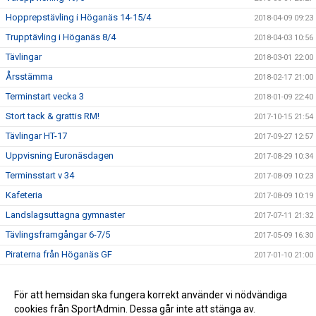
Hopprepstävling i Höganäs 14-15/4
2018-04-09 09:23
Trupptävling i Höganäs 8/4
2018-04-03 10:56
Tävlingar
2018-03-01 22:00
Årsstämma
2018-02-17 21:00
Terminstart vecka 3
2018-01-09 22:40
Stort tack & grattis RM!
2017-10-15 21:54
Tävlingar HT-17
2017-09-27 12:57
Uppvisning Euronäsdagen
2017-08-29 10:34
Terminsstart v 34
2017-08-09 10:23
Kafeteria
2017-08-09 10:19
Landslagsuttagna gymnaster
2017-07-11 21:32
Tävlingsframgångar 6-7/5
2017-05-09 16:30
Piraterna från Höganäs GF
2017-01-10 21:00
Ryggsäck HGF
2016-08-19 18:00
Swish
För att hemsidan ska fungera korrekt använder vi nödvändiga
2015-08-31 14:03
cookies från SportAdmin. Dessa går inte att stänga av.
Höganäs GF på Facebook
2015-07-13 09:48