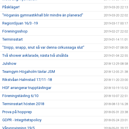
Påskläger!
2019-03-20 22:13
"Höganäs gymnastikhall blir mindre än planerad"
2019-03-20 22:02
RegionSjuan 16/3 -19
2019-03-17 00:17
Föreningsshop
2019-02-27 22:02
Terminsstart
2019-01-14 11:01
"Snipp, snapp, snut så var denna cirkussaga slut"
2019-01-07 08:00
Två shower avklarade, nästa två utsålda
2019-01-04 22:55
Julshow
2018-12-29 08:58
Teamgym Högaholm tävlar JSM
2018-12-05 21:38
Rikstvåan Halmstad 17/11 -18
2018-11-20 23:00
HGF arrangerar trupptävlingar
2018-10-19 15:52
Föreningstävling 6/10
2018-10-07 22:51
Terminsstart hösten 2018
2018-08-13 16:28
Prova på hopprep
2018-05-31 23:38
GDPR - Integritetspolicy
2018-05-24 23:01
Våruppvisning 19/5
2018-05-01 20:27