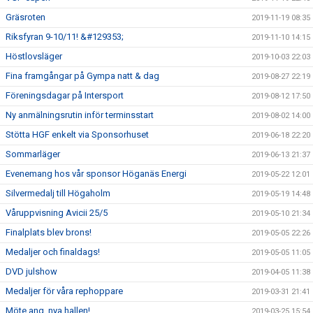
Gräsroten
2019-11-19 08:35
Riksfyran 9-10/11! &#129353;
2019-11-10 14:15
Höstlovsläger
2019-10-03 22:03
Fina framgångar på Gympa natt & dag
2019-08-27 22:19
Föreningsdagar på Intersport
2019-08-12 17:50
Ny anmälningsrutin inför terminsstart
2019-08-02 14:00
Stötta HGF enkelt via Sponsorhuset
2019-06-18 22:20
Sommarläger
2019-06-13 21:37
Evenemang hos vår sponsor Höganäs Energi
2019-05-22 12:01
Silvermedalj till Högaholm
2019-05-19 14:48
Våruppvisning Avicii 25/5
2019-05-10 21:34
Finalplats blev brons!
2019-05-05 22:26
Medaljer och finaldags!
2019-05-05 11:05
DVD julshow
2019-04-05 11:38
Medaljer för våra rephoppare
2019-03-31 21:41
Möte ang. nya hallen!
2019-03-25 15:54