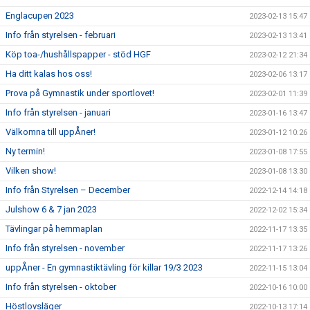
Englacupen 2023
2023-02-13 15:47
Info från styrelsen - februari
2023-02-13 13:41
Köp toa-/hushållspapper - stöd HGF
2023-02-12 21:34
Ha ditt kalas hos oss!
2023-02-06 13:17
Prova på Gymnastik under sportlovet!
2023-02-01 11:39
Info från styrelsen - januari
2023-01-16 13:47
Välkomna till uppÅner!
2023-01-12 10:26
Ny termin!
2023-01-08 17:55
Vilken show!
2023-01-08 13:30
Info från Styrelsen – December
2022-12-14 14:18
Julshow 6 & 7 jan 2023
2022-12-02 15:34
Tävlingar på hemmaplan
2022-11-17 13:35
Info från styrelsen - november
2022-11-17 13:26
uppÅner - En gymnastiktävling för killar 19/3 2023
2022-11-15 13:04
Info från styrelsen - oktober
2022-10-16 10:00
Höstlovsläger
2022-10-13 17:14