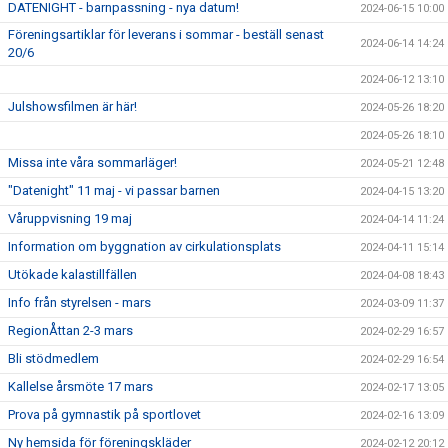
DATENIGHT - barnpassning - nya datum!
2024-06-15 10:00
Föreningsartiklar för leverans i sommar - beställ senast
2024-06-14 14:24
20/6
2024-06-12 13:10
Julshowsfilmen är här!
2024-05-26 18:20
2024-05-26 18:10
Missa inte våra sommarläger!
2024-05-21 12:48
"Datenight" 11 maj - vi passar barnen
2024-04-15 13:20
Våruppvisning 19 maj
2024-04-14 11:24
Information om byggnation av cirkulationsplats
2024-04-11 15:14
Utökade kalastillfällen
2024-04-08 18:43
Info från styrelsen - mars
2024-03-09 11:37
RegionÅttan 2-3 mars
2024-02-29 16:57
Bli stödmedlem
2024-02-29 16:54
Kallelse årsmöte 17 mars
2024-02-17 13:05
Prova på gymnastik på sportlovet
2024-02-16 13:09
Ny hemsida för föreningskläder
2024-02-12 20:12