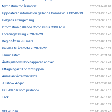
Nytt datum för årsmötet
2020-03-14 09:09
Uppdaterad information gällande Coronavirus COVID-19
2020-03-13 16:43
Helgens arrangemang
2020-03-08 17:13
Information gällande Coronavirus COVID-19
2020-03-05 16:07
Föreningstävling 2020-02-29
2020-02-29 19:46
RegionÅttan 7-8 mars
2020-02-28 11:27
Kallelse till årsmöte 2020-03-22
2020-02-14 10:27
Terminsstart
2020-01-12 21:52
Årets julshow Nötknäpparen är över
2020-01-06 14:47
Uttagningar till bruttotruppen
2019-12-16 15:07
Anmälan vårtermin 2020
2019-12-10 12:43
Julshow 4-5 jan
2019-12-02 08:09
HGF-kläder som julklapp?
2019-11-26 14:15
Tack!
2019-11-24 18:05
2019-11-20 15:22
VGF-cupen
2019-11-19 22:40