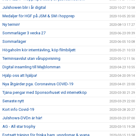
Julshowen blir i år digital
2020-10-27 10:58
Medaljer för HGF på JSM & SM i hopprep
2020-10-05 20:50
Ny termin!
2020-08-13 17:27
Sommarläger 3 vecka 27
2020-06-23 09:39
Sommarläger
2020-06-05 10:08
Högaholm kör interntävling, köp filmbiljett
2020-05-21 10:53
Terminsavslut utan våruppvisning
2020-05-12 11:56
Digital insamling till Majblomman
2020-04-23 10:55
Hjälp oss att hjälpa!
2020-04-20 09:14
Nya åtgärder pga. Coronavirus COVID-19
2020-04-01 23:00
Tjäna pengar med Sponsorhuset vid internetköp
2020-03-30 21:29
Senaste nytt
2020-03-29 22:00
Kort info Covid-19
2020-03-28 20:27
Julshows-DVDn är här!
2020-03-23 07:00
AG - All star trophy
2020-03-15 19:28
Fortsatt träning för friska barn, ungdomar & vuxna
2020-03-15 15:58