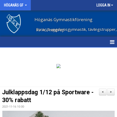
HÖGANÄS GF
LOGGA IN
Höganäs Gymnastikförening
Barn- & ungdomsgymnastik, tävlingstrupper, Kv AG, hopprep
HEM
NYHETER
OM FÖRENINGEN
STÖD FÖRENINGEN
Julklappsdag 1/12 på Sportware -
<
>
FÖRENINGSKLÄDER
30% rabatt
2021-11-16 10:00
VECKOSCHEMA