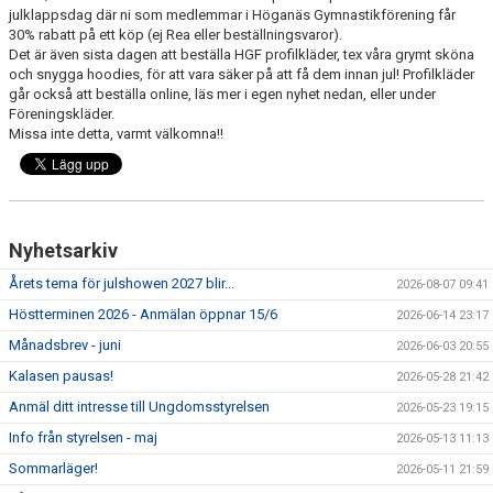
julklappsdag där ni som medlemmar i Höganäs Gymnastikförening får
30% rabatt på ett köp (ej Rea eller beställningsvaror).
Det är även sista dagen att beställa HGF profilkläder, tex våra grymt sköna
och snygga hoodies, för att vara säker på att få dem innan jul! Profilkläder
går också att beställa online, läs mer i egen nyhet nedan, eller under
Föreningskläder.
Missa inte detta, varmt välkomna!!
Nyhetsarkiv
Årets tema för julshowen 2027 blir...
2026-08-07 09:41
Höstterminen 2026 - Anmälan öppnar 15/6
2026-06-14 23:17
Månadsbrev - juni
2026-06-03 20:55
Kalasen pausas!
2026-05-28 21:42
Anmäl ditt intresse till Ungdomsstyrelsen
2026-05-23 19:15
Info från styrelsen - maj
2026-05-13 11:13
Sommarläger!
2026-05-11 21:59