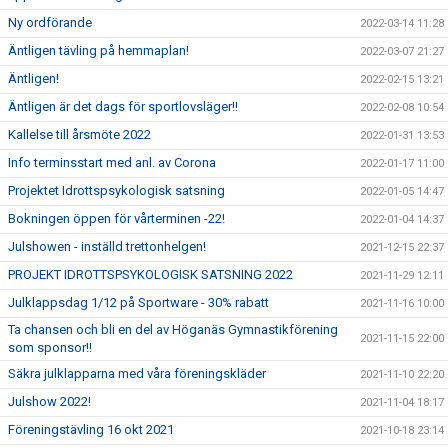
Ny ordförande
2022-03-14 11:28
Äntligen tävling på hemmaplan!
2022-03-07 21:27
Äntligen!
2022-02-15 13:21
Äntligen är det dags för sportlovsläger!!
2022-02-08 10:54
Kallelse till årsmöte 2022
2022-01-31 13:53
Info terminsstart med anl. av Corona
2022-01-17 11:00
Projektet Idrottspsykologisk satsning
2022-01-05 14:47
Bokningen öppen för vårterminen -22!
2022-01-04 14:37
Julshowen - inställd trettonhelgen!
2021-12-15 22:37
PROJEKT IDROTTSPSYKOLOGISK SATSNING 2022
2021-11-29 12:11
Julklappsdag 1/12 på Sportware - 30% rabatt
2021-11-16 10:00
Ta chansen och bli en del av Höganäs Gymnastikförening
2021-11-15 22:00
som sponsor!!
Säkra julklapparna med våra föreningskläder
2021-11-10 22:20
Julshow 2022!
2021-11-04 18:17
Föreningstävling 16 okt 2021
2021-10-18 23:14