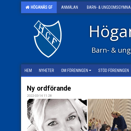
HÖGANÄS GF
ANMÄLAN
BARN- & UNGDOMSGYMNA
Höga
Barn- & ung
HEM
NYHETER
OM FÖRENINGEN
STÖD FÖRENINGEN
Ny ordförande
2022-03-14 11:28