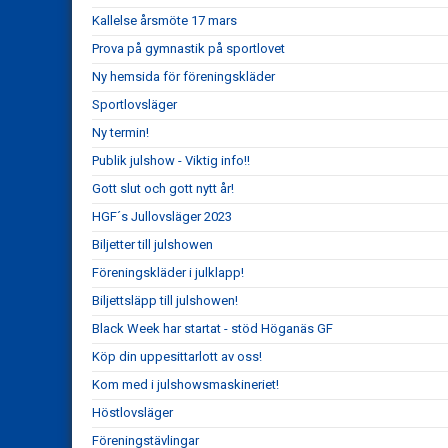
Kallelse årsmöte 17 mars
Prova på gymnastik på sportlovet
Ny hemsida för föreningskläder
Sportlovsläger
Ny termin!
Publik julshow - Viktig info!!
Gott slut och gott nytt år!
HGF´s Jullovsläger 2023
Biljetter till julshowen
Föreningskläder i julklapp!
Biljettsläpp till julshowen!
Black Week har startat - stöd Höganäs GF
Köp din uppesittarlott av oss!
Kom med i julshowsmaskineriet!
Höstlovsläger
Föreningstävlingar