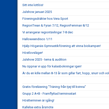
Sitt inte lottlös!
Julshow januari 2025
Föreningsdräkter hos Vera Sport
RegionTrean & Fyran 7/12, RegionFemman 8/12
Vi arrangerar regiontävlingar 7-8 dec
Halloweendisco 1/11
Hjälp Höganäs Gymnastikförening att vinna biokampen!
Höstlovsläger!
Julshow 2025 - tema & audition
Nu öppnar vi upp för kalasbokningar igen!
Är du en kille mellan 8-13 år som gillar fart, hopp, snurr och vo
Gratis föreläsning "Träning från tjej till kvinna"
Grupp 2 A+B - Framflyttad terminsstart
Höstterminen är igång!
Kallelse extra årsmöte