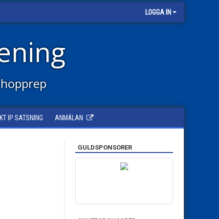
LOGGA IN
ening
 hopprep
KT IP SATSNING
ANMÄLAN
GULDSPONSORER