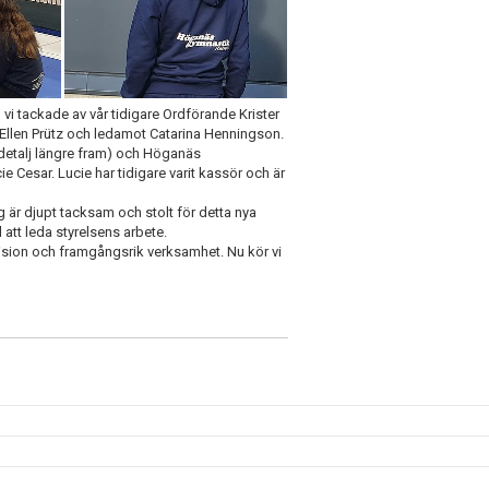
 tackade av vår tidigare Ordförande Krister
Ellen Prütz och ledamot Catarina Henningson.
 detalj längre fram) och Höganäs
 Cesar. Lucie har tidigare varit kassör och är
g är djupt tacksam och stolt för detta nya
 att leda styrelsens arbete.
ision och framgångsrik verksamhet. Nu kör vi