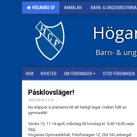
HÖGANÄS GF
ANMÄLAN
BARN- & UNGDOMSGYMNA
Höga
Barn- & ung
HEM
NYHETER
OM FÖRENINGEN
STÖD FÖRENINGEN
Påsklovsläger!
2022-03-24 11:31
Nu släpper vi platserna till ett härligt läger i hallen fullt av
gymnastik!
Vecka 15, 11-14 april, måndag till torsdag kl. 9,00-14,00 varje
dag.
Höganäs Gymnastikhall, Friluftsvägen 12, 263 54 Lerberget