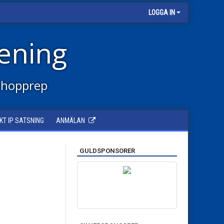
LOGGA IN
ening
 hopprep
KT IP SATSNING
ANMÄLAN
GULDSPONSORER