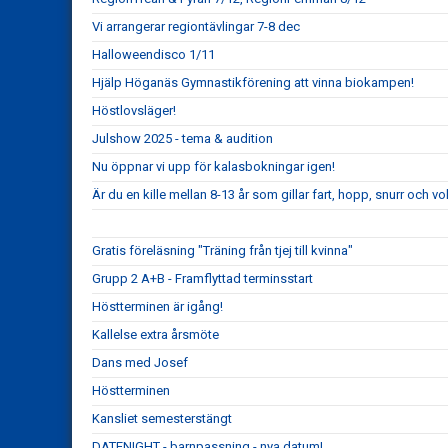
Vi arrangerar regiontävlingar 7-8 dec
Halloweendisco 1/11
Hjälp Höganäs Gymnastikförening att vinna biokampen!
Höstlovsläger!
Julshow 2025 - tema & audition
Nu öppnar vi upp för kalasbokningar igen!
Är du en kille mellan 8-13 år som gillar fart, hopp, snurr och vo
Gratis föreläsning "Träning från tjej till kvinna"
Grupp 2 A+B - Framflyttad terminsstart
Höstterminen är igång!
Kallelse extra årsmöte
Dans med Josef
Höstterminen
Kansliet semesterstängt
DATENIGHT - barnpassning - nya datum!