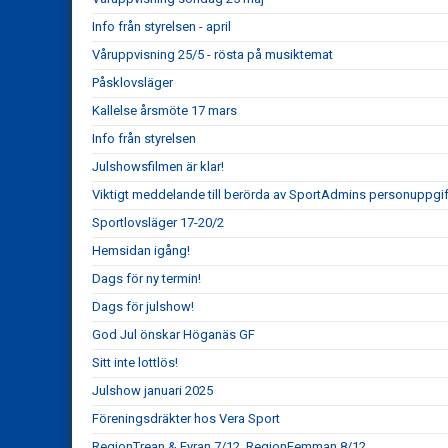
Info från styrelsen - april
Våruppvisning 25/5 - rösta på musiktemat
Påsklovsläger
Kallelse årsmöte 17 mars
Info från styrelsen
Julshowsfilmen är klar!
Viktigt meddelande till berörda av SportAdmins personuppgif
Sportlovsläger 17-20/2
Hemsidan igång!
Dags för ny termin!
Dags för julshow!
God Jul önskar Höganäs GF
Sitt inte lottlös!
Julshow januari 2025
Föreningsdräkter hos Vera Sport
RegionTrean & Fyran 7/12, RegionFemman 8/12