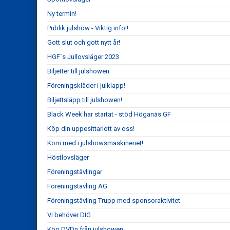
Ny termin!
Publik julshow - Viktig info!!
Gott slut och gott nytt år!
HGF´s Jullovsläger 2023
Biljetter till julshowen
Föreningskläder i julklapp!
Biljettsläpp till julshowen!
Black Week har startat - stöd Höganäs GF
Köp din uppesittarlott av oss!
Kom med i julshowsmaskineriet!
Höstlovsläger
Föreningstävlingar
Föreningstävling AG
Föreningstävling Trupp med sponsoraktivitet
Vi behöver DIG
Köp DVDn från julshowen