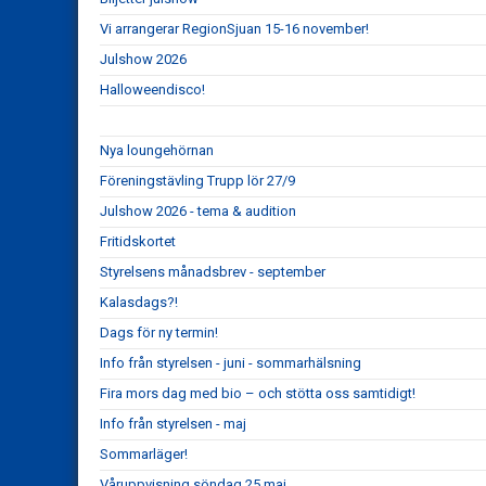
Vi arrangerar RegionSjuan 15-16 november!
Julshow 2026
Halloweendisco!
Nya loungehörnan
Föreningstävling Trupp lör 27/9
Julshow 2026 - tema & audition
Fritidskortet
Styrelsens månadsbrev - september
Kalasdags?!
Dags för ny termin!
Info från styrelsen - juni - sommarhälsning
Fira mors dag med bio – och stötta oss samtidigt!
Info från styrelsen - maj
Sommarläger!
Våruppvisning söndag 25 maj