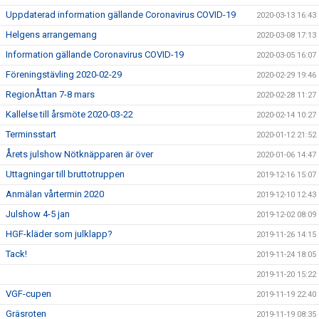
Uppdaterad information gällande Coronavirus COVID-19
2020-03-13 16:43
Helgens arrangemang
2020-03-08 17:13
Information gällande Coronavirus COVID-19
2020-03-05 16:07
Föreningstävling 2020-02-29
2020-02-29 19:46
RegionÅttan 7-8 mars
2020-02-28 11:27
Kallelse till årsmöte 2020-03-22
2020-02-14 10:27
Terminsstart
2020-01-12 21:52
Årets julshow Nötknäpparen är över
2020-01-06 14:47
Uttagningar till bruttotruppen
2019-12-16 15:07
Anmälan vårtermin 2020
2019-12-10 12:43
Julshow 4-5 jan
2019-12-02 08:09
HGF-kläder som julklapp?
2019-11-26 14:15
Tack!
2019-11-24 18:05
2019-11-20 15:22
VGF-cupen
2019-11-19 22:40
Gräsroten
2019-11-19 08:35