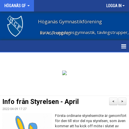
HÖGANÄS GF
LOGGA IN
Höganäs Gymnastikförening
Barn- & ungdomsgymnastik, tävlingstrupper, Kv AG, hopprep
HEM
NYHETER
OM FÖRENINGEN
STÖD FÖRENINGEN
Info från Styrelsen - April
<
>
FÖRENINGSKLÄDER
2022-04-09 17:27
Första ordinarie styrelsemöte är genomfört
VECKOSCHEMA
för den till stor del nya styrelsen, som även
kommer att ha kick off möte i slutet av