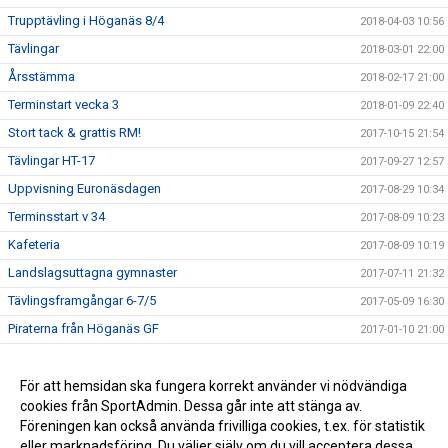
Trupptävling i Höganäs 8/4
2018-04-03 10:56
Tävlingar
2018-03-01 22:00
Årsstämma
2018-02-17 21:00
Terminstart vecka 3
2018-01-09 22:40
Stort tack & grattis RM!
2017-10-15 21:54
Tävlingar HT-17
2017-09-27 12:57
Uppvisning Euronäsdagen
2017-08-29 10:34
Terminsstart v 34
2017-08-09 10:23
Kafeteria
2017-08-09 10:19
Landslagsuttagna gymnaster
2017-07-11 21:32
Tävlingsframgångar 6-7/5
2017-05-09 16:30
Piraterna från Höganäs GF
2017-01-10 21:00
Ryggsäck HGF
2016-08-19 18:00
Swish
För att hemsidan ska fungera korrekt använder vi nödvändiga
2015-08-31 14:03
cookies från SportAdmin. Dessa går inte att stänga av.
Höganäs GF på Facebook
2015-07-13 09:48
Föreningen kan också använda frivilliga cookies, t.ex. för statistik
eller marknadsföring. Du väljer själv om du vill acceptera dessa.