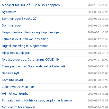
Medaljer för HGF på JSM & SM i hopprep
2020-10-05 20:50
Ny termin!
2020-08-13 17:27
Sommarläger 3 vecka 27
2020-06-23 09:39
Sommarläger
2020-06-05 10:08
Högaholm kör interntävling, köp filmbiljett
2020-05-21 10:53
Terminsavslut utan våruppvisning
2020-05-12 11:56
Digital insamling till Majblomman
2020-04-23 10:55
Hjälp oss att hjälpa!
2020-04-20 09:14
Nya åtgärder pga. Coronavirus COVID-19
2020-04-01 23:00
Tjäna pengar med Sponsorhuset vid internetköp
2020-03-30 21:29
Senaste nytt
2020-03-29 22:00
Kort info Covid-19
2020-03-28 20:27
Julshows-DVDn är här!
2020-03-23 07:00
AG - All star trophy
2020-03-15 19:28
Fortsatt träning för friska barn, ungdomar & vuxna
2020-03-15 15:58
Nytt datum för årsmötet
2020-03-14 09:09