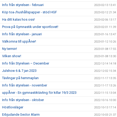
Info från styrelsen - februari
2023-02-13 13:41
Köp toa-/hushållspapper - stöd HGF
2023-02-12 21:34
Ha ditt kalas hos oss!
2023-02-06 13:17
Prova på Gymnastik under sportlovet!
2023-02-01 11:39
Info från styrelsen - januari
2023-01-16 13:47
Välkomna till uppÅner!
2023-01-12 10:26
Ny termin!
2023-01-08 17:55
Vilken show!
2023-01-08 13:30
Info från Styrelsen – December
2022-12-14 14:18
Julshow 6 & 7 jan 2023
2022-12-02 15:34
Tävlingar på hemmaplan
2022-11-17 13:35
Info från styrelsen - november
2022-11-17 13:26
uppÅner - En gymnastiktävling för killar 19/3 2023
2022-11-15 13:04
Info från styrelsen - oktober
2022-10-16 10:00
Höstlovsläger
2022-10-13 17:14
Erbjudande Sector Alarm
2022-10-03 21:37