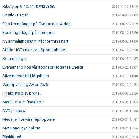
Riksfyran 9-10/11! &#129353;
2019-11-10 14:15
Höstlovsläger
2019-10-03 22:03
Fina framgångar på Gympa natt & dag
2019-08-27 22:19
Föreningsdagar på Intersport
2019-08-12 17:50
Ny anmälningsrutin inför terminsstart
2019-08-02 14:00
Stötta HGF enkelt via Sponsorhuset
2019-06-18 22:20
Sommarläger
2019-06-13 21:37
Evenemang hos vår sponsor Höganäs Energi
2019-05-22 12:01
Silvermedalj till Högaholm
2019-05-19 14:48
Våruppvisning Avicii 25/5
2019-05-10 21:34
Finalplats blev brons!
2019-05-05 22:26
Medaljer och finaldags!
2019-05-05 11:05
DVD julshow
2019-04-05 11:38
Medaljer för våra rephoppare
2019-03-31 21:41
Möte ang. nya hallen!
2019-03-25 15:54
Påskläger!
2019-03-20 22:13