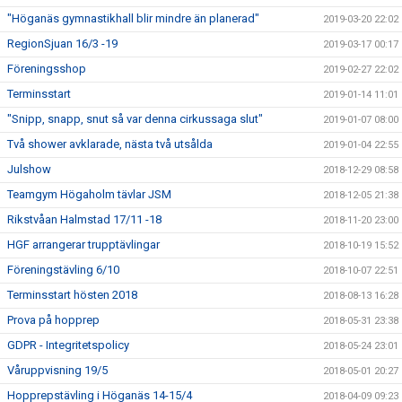
"Höganäs gymnastikhall blir mindre än planerad"
2019-03-20 22:02
RegionSjuan 16/3 -19
2019-03-17 00:17
Föreningsshop
2019-02-27 22:02
Terminsstart
2019-01-14 11:01
"Snipp, snapp, snut så var denna cirkussaga slut"
2019-01-07 08:00
Två shower avklarade, nästa två utsålda
2019-01-04 22:55
Julshow
2018-12-29 08:58
Teamgym Högaholm tävlar JSM
2018-12-05 21:38
Rikstvåan Halmstad 17/11 -18
2018-11-20 23:00
HGF arrangerar trupptävlingar
2018-10-19 15:52
Föreningstävling 6/10
2018-10-07 22:51
Terminsstart hösten 2018
2018-08-13 16:28
Prova på hopprep
2018-05-31 23:38
GDPR - Integritetspolicy
2018-05-24 23:01
Våruppvisning 19/5
2018-05-01 20:27
Hopprepstävling i Höganäs 14-15/4
2018-04-09 09:23