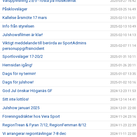
Våruppvisning 25/5 - rösta på musiktemat
2025-03-27 16:42
Påsklovsläger
2025-03-25 16:49
Kallelse årsmöte 17 mars
2025-02-13 16:51
Info från styrelsen
2025-02-13 10:49
Julshowsfilmen är klar!
2025-02-10 14:13
Viktigt meddelande till berörda av SportAdmins
2025-02-07 11:14
personuppgiftsincident
Sportlovsläger 17-20/2
2025-01-31 10:11
Hemsidan igång!
2025-01-26 20:11
Dags för ny termin!
2025-01-07 13:35
Dags för julshow!
2025-01-02 10:16
God Jul önskar Höganäs GF
2024-12-23 11:53
Sitt inte lottlös!
2024-12-14 14:41
Julshow januari 2025
2024-12-01 22:00
Föreningsdräkter hos Vera Sport
2024-11-24 23:16
RegionTrean & Fyran 7/12, RegionFemman 8/12
2024-11-23 22:39
Vi arrangerar regiontävlingar 7-8 dec
2024-11-11 22:00