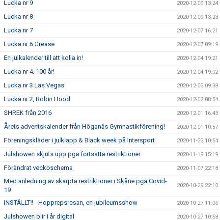
Lucka nr 9
2020-12-09 13:24
Lucka nr 8
2020-12-09 13:23
Lucka nr 7
2020-12-07 16:21
Lucka nr 6 Grease
2020-12-07 09:19
En julkalender till att kolla in!
2020-12-04 19:21
Lucka nr 4. 100 år!
2020-12-04 19:02
Lucka nr 3 Las Vegas
2020-12-03 09:38
Lucka nr 2, Robin Hood
2020-12-02 08:54
SHREK från 2016
2020-12-01 16:43
Årets adventskalender från Höganäs Gymnastikförening!
2020-12-01 10:57
Föreningskläder i julklapp & Black week på Intersport
2020-11-23 10:54
Julshowen skjuts upp pga fortsatta restriktioner
2020-11-19 15:19
Förändrat veckoschema
2020-11-07 22:18
Med anledning av skärpta restriktioner i Skåne pga Covid-
2020-10-29 22:10
19
INSTÄLLT!! - Hopprepsresan, en jubileumsshow
2020-10-27 11:06
Julshowen blir i år digital
2020-10-27 10:58