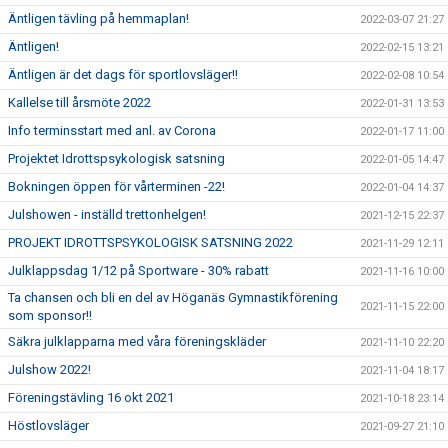
Äntligen tävling på hemmaplan!
2022-03-07 21:27
Äntligen!
2022-02-15 13:21
Äntligen är det dags för sportlovsläger!!
2022-02-08 10:54
Kallelse till årsmöte 2022
2022-01-31 13:53
Info terminsstart med anl. av Corona
2022-01-17 11:00
Projektet Idrottspsykologisk satsning
2022-01-05 14:47
Bokningen öppen för vårterminen -22!
2022-01-04 14:37
Julshowen - inställd trettonhelgen!
2021-12-15 22:37
PROJEKT IDROTTSPSYKOLOGISK SATSNING 2022
2021-11-29 12:11
Julklappsdag 1/12 på Sportware - 30% rabatt
2021-11-16 10:00
Ta chansen och bli en del av Höganäs Gymnastikförening
2021-11-15 22:00
som sponsor!!
Säkra julklapparna med våra föreningskläder
2021-11-10 22:20
Julshow 2022!
2021-11-04 18:17
Föreningstävling 16 okt 2021
2021-10-18 23:14
Höstlovsläger
2021-09-27 21:10