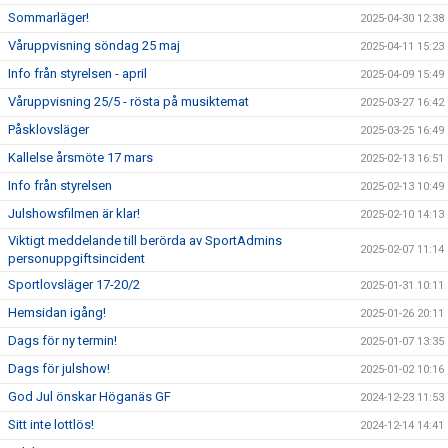
Sommarläger!
2025-04-30 12:38
Våruppvisning söndag 25 maj
2025-04-11 15:23
Info från styrelsen - april
2025-04-09 15:49
Våruppvisning 25/5 - rösta på musiktemat
2025-03-27 16:42
Påsklovsläger
2025-03-25 16:49
Kallelse årsmöte 17 mars
2025-02-13 16:51
Info från styrelsen
2025-02-13 10:49
Julshowsfilmen är klar!
2025-02-10 14:13
Viktigt meddelande till berörda av SportAdmins
2025-02-07 11:14
personuppgiftsincident
Sportlovsläger 17-20/2
2025-01-31 10:11
Hemsidan igång!
2025-01-26 20:11
Dags för ny termin!
2025-01-07 13:35
Dags för julshow!
2025-01-02 10:16
God Jul önskar Höganäs GF
2024-12-23 11:53
Sitt inte lottlös!
2024-12-14 14:41