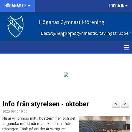
HÖGANÄS GF
LOGGA IN
Höganäs Gymnastikförening
Barn- & ungdomsgymnastik, tävlingstrupper, Kv AG, hopprep
HEM
NYHETER
OM FÖRENINGEN
STÖD FÖRENINGEN
Info från styrelsen - oktober
<
>
FÖRENINGSKLÄDER
2022-10-16 10:00
Nu är vi i princip mitt i höstterminen och det
VECKOSCHEMA
är ganska mörkt när man ska till och från
träningen. Tänk på att det är viktigt att