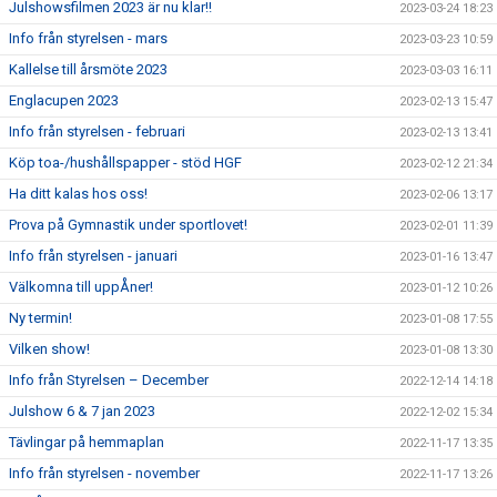
Julshowsfilmen 2023 är nu klar!!
2023-03-24 18:23
Info från styrelsen - mars
2023-03-23 10:59
Kallelse till årsmöte 2023
2023-03-03 16:11
Englacupen 2023
2023-02-13 15:47
Info från styrelsen - februari
2023-02-13 13:41
Köp toa-/hushållspapper - stöd HGF
2023-02-12 21:34
Ha ditt kalas hos oss!
2023-02-06 13:17
Prova på Gymnastik under sportlovet!
2023-02-01 11:39
Info från styrelsen - januari
2023-01-16 13:47
Välkomna till uppÅner!
2023-01-12 10:26
Ny termin!
2023-01-08 17:55
Vilken show!
2023-01-08 13:30
Info från Styrelsen – December
2022-12-14 14:18
Julshow 6 & 7 jan 2023
2022-12-02 15:34
Tävlingar på hemmaplan
2022-11-17 13:35
Info från styrelsen - november
2022-11-17 13:26