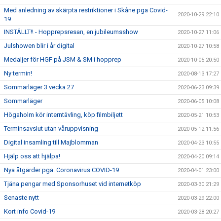
Med anledning av skärpta restriktioner i Skåne pga Covid-
2020-10-29 22:10
19
INSTÄLLT!! - Hopprepsresan, en jubileumsshow
2020-10-27 11:06
Julshowen blir i år digital
2020-10-27 10:58
Medaljer för HGF på JSM & SM i hopprep
2020-10-05 20:50
Ny termin!
2020-08-13 17:27
Sommarläger 3 vecka 27
2020-06-23 09:39
Sommarläger
2020-06-05 10:08
Högaholm kör interntävling, köp filmbiljett
2020-05-21 10:53
Terminsavslut utan våruppvisning
2020-05-12 11:56
Digital insamling till Majblomman
2020-04-23 10:55
Hjälp oss att hjälpa!
2020-04-20 09:14
Nya åtgärder pga. Coronavirus COVID-19
2020-04-01 23:00
Tjäna pengar med Sponsorhuset vid internetköp
2020-03-30 21:29
Senaste nytt
2020-03-29 22:00
Kort info Covid-19
2020-03-28 20:27