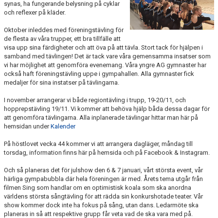
synas, ha fungerande belysning på cyklar
FÖRENINGSKALENDER
och reflexer på kläder.
PROJEKT IP SATSNING
Oktober inleddes med föreningstävling för
de flesta av våra trupper, ett bra tillfälle att
visa upp sina färdigheter och att öva på att tävla. Stort tack för hjälpen i
ANMÄLAN
samband med tävlingen! Det är tack vare våra gemensamma insatser som
vi har möjlighet att genomföra evenemang. Våra yngre AG gymnaster har
också haft föreningstävling uppe i gympahallen. Alla gymnaster fick
medaljer för sina instatser på tävlingarna.
I november arrangerar vi både regiontävling i trupp, 19-20/11, och
hopprepstävling 19/11. Vi kommer att behöva hjälp båda dessa dagar för
att genomföra tävlingarna. Alla inplanerade tävlingar hittar man här på
hemsidan under
Kalender
På höstlovet vecka 44 kommer vi att arrangera dagläger, måndag till
torsdag, information finns här på hemsida och på Facebook & Instagram.
Och så planeras det för julshow den 6 & 7 januari, vårt största event, vår
härliga gympabubbla där hela föreningen är med. Årets tema utgår från
filmen Sing som handlar om en optimistisk koala som ska anordna
världens största sångtävling för att rädda sin konkurshotade teater. Vår
show kommer dock inte ha fokus på sång, utan dans. Ledarmöte ska
planeras in så att respektive grupp får veta vad de ska vara med på.